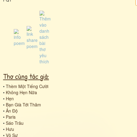
Thơ cùng tác giả:
•
Thèm Một Tiếng Cười
•
Không Hẹn Nữa
•
Hẹn
•
Bạn Già Tới Thăm
•
Ấn Độ
•
Paris
•
Sáo Trâu
•
Hưu
•
Vô Sự