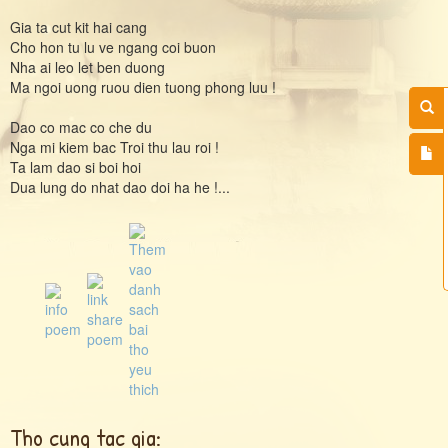
Gia ta cut kit hai cang
Cho hon tu lu ve ngang coi buon
Nha ai leo let ben duong
Ma ngoi uong ruou dien tuong phong luu !
Dao co mac co che du
Nga mi kiem bac Troi thu lau roi !
Ta lam dao si boi hoi
Dua lung do nhat dao doi ha he !...
Tho cung tac gia: