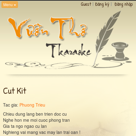
Guest
|
Đăng ký
|
Đăng nhập
Menu
Cut Kit
Tac gia:
Phuong Trieu
Chieu dung lang ben trien doc cu
Nghe hon me moi cuoc phong tran
Gia ta ngo ngao cu lan
Nghieng vai mang vac may lan trai oan !