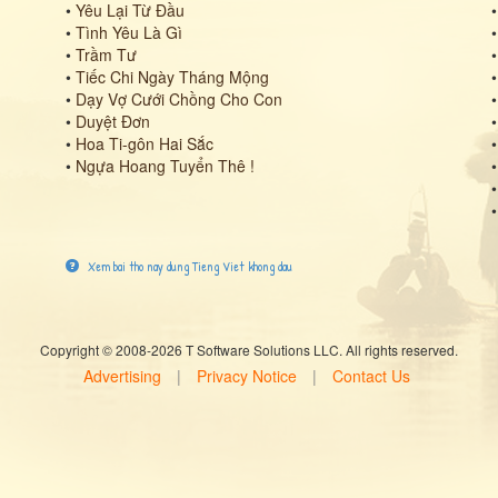
•
Yêu Lại Từ Đầu
•
Tình Yêu Là Gì
•
Trầm Tư
•
Tiếc Chi Ngày Tháng Mộng
•
Dạy Vợ Cưới Chồng Cho Con
•
Duyệt Đơn
•
Hoa Ti-gôn Hai Sắc
•
Ngựa Hoang Tuyển Thê !
Xem bai tho nay dung Tieng Viet khong dau
Copyright © 2008-2026 T Software Solutions LLC. All rights reserved.
Advertising
|
Privacy Notice
|
Contact Us