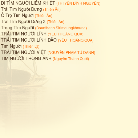
•
ĐI TÌM NGƯỜI LIÊM KHIẾT
(
THI YÊN ĐÌNH NGUYÊN
)
•
Trái Tim Người Dưng
(
Thiên Ân
)
•
Ở Trọ Tim Người
(
Thiên Ân
)
•
Trái Tim Người Dưng 2
(
Thiên Ân
)
•
Trong Tim Người
(
Bounthanh Sirimoungkhoune
)
•
TRÁI TIM NGƯỜI LÍNH
(
YÊU THOÁNG QUA
)
•
TRÁI TIM NGƯỜI LÍNH ĐẢO
(
YÊU THOÁNG QUA
)
•
Tìm Người
(
Thiên Lý
)
•
TRÁI TIM NGƯỜI VIỆT
(
NGUYỄN PHẠM TÚ DANH
)
•
TÌM NGƯỜI TRONG ẢNH
(
Nguyễn Thành Quới
)