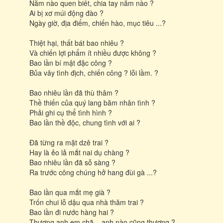
Năm nào quen biết, chia tay năm nào ?
Ai bị xơ múi động đào ?
Ngày giờ, địa điểm, chiến hào, mục tiêu ...?
Thiệt hại, thất bát bao nhiêu ?
Và chiến lợi phẩm ít nhiều được không ?
Bao lần bí mật đặc công ?
Bủa vây tình địch, chiến công ? lỗi lầm. ?
Bao nhiêu lần đã thù thâm ?
Thề thiến của quý lang băm nhân tình ?
Phải ghi cụ thể tình hình ?
Bao lần thề độc, chung tình với ai ?
Đã từng ra mặt dzê trai ?
Hay là ẻo lả mắt nai dụ chàng ?
Bao nhiêu lần đã sỗ sàng ?
Ra trước công chúng hở hang đùi gà ...?
Bao lần qua mắt mẹ già ?
Trốn chui lỗ dậu qua nhà thăm trai ?
Bao lần đi nước hàng hai ?
Thương anh em chã... anh nào cũng thương ?