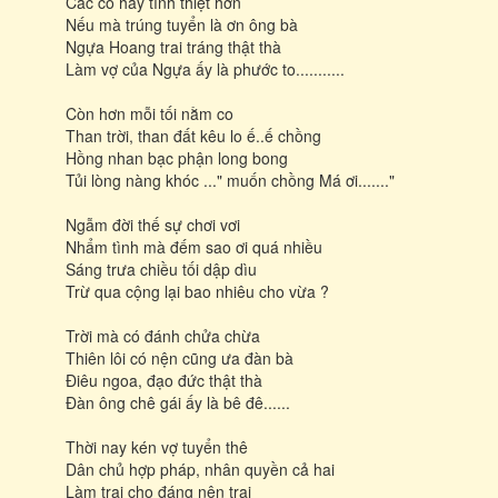
Các cô hãy tính thiệt hơn
Nếu mà trúng tuyển là ơn ông bà
Ngựa Hoang trai tráng thật thà
Làm vợ của Ngựa ấy là phước to...........
Còn hơn mỗi tối nằm co
Than trời, than đất kêu lo ế..ế chồng
Hồng nhan bạc phận long bong
Tủi lòng nàng khóc ..." muốn chồng Má ơi......."
Ngẫm đời thế sự chơi vơi
Nhẩm tình mà đếm sao ơi quá nhiều
Sáng trưa chiều tối dập dìu
Trừ qua cộng lại bao nhiêu cho vừa ?
Trời mà có đánh chửa chừa
Thiên lôi có nện cũng ưa đàn bà
Điêu ngoa, đạo đức thật thà
Đàn ông chê gái ấy là bê đê......
Thời nay kén vợ tuyển thê
Dân chủ hợp pháp, nhân quyền cả hai
Làm trai cho đáng nên trai