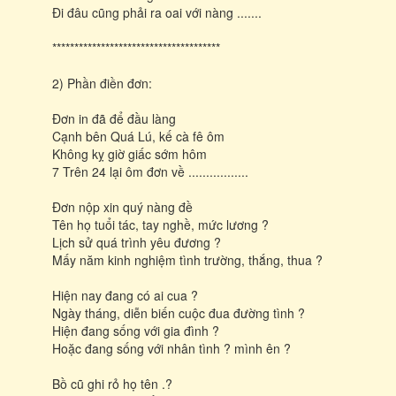
Đi đâu cũng phải ra oai với nàng .......
**************************************
2) Phần điền đơn:
Đơn in đã để đầu làng
Cạnh bên Quá Lú, kế cà fê ôm
Không kỵ giờ giấc sớm hôm
7 Trên 24 lại ôm đơn về .................
Đơn nộp xin quý nàng đề
Tên họ tuổi tác, tay nghề, mức lương ?
Lịch sử quá trình yêu đương ?
Mấy năm kinh nghiệm tình trường, thắng, thua ?
Hiện nay đang có ai cua ?
Ngày tháng, diễn biến cuộc đua đường tình ?
Hiện đang sống với gia đình ?
Hoặc đang sống với nhân tình ? mình ên ?
Bồ cũ ghi rỏ họ tên .?