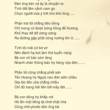
Đàn ông kén vợ ấy là chuyện to
Tình đời lắm cảnh cam go
Chọn người vừa ý trời cho khó lòng......
Phận trai tôi chẳng đèo bồng
Chỉ mong có được bóng hồng để thương
Khổ thay dở dở ương ương
Ra đường gặp phải công nương ỡm ờ.......
Tình tôi mãi cứ bơ vơ
Nên đành hạ bút làm thơ tuyển nàng
Bà con cô bác xóm làng
Nhanh chân thông báo họ hàng nộp đơn........
Phần tôi cũng chẳng phết sơn
Tên Hoang họ Ngựa neo đơn sớm chiều
Gia tộc tiền của chẳng nhiều
Chỉ đủ trang trải tiền bill mấy đời........
Bà con dòng họ khắp nơi
Hô lên một tiếng lại chơi chật nhà
Cũng nhờ phước đức ông bà