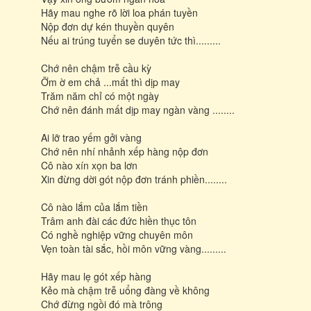
Hãy mau nghe rõ lời loa phán tuyền
Nộp đơn dự kén thuyền quyên
Nếu ai trúng tuyển se duyên tức thì.........
Chớ nên chậm trễ cầu kỳ
Ỡm ờ em chả ...mất thì dịp may
Trăm năm chỉ có một ngày
Chớ nên đánh mất dịp may ngàn vàng ........
Ai lỡ trao yếm gởi vàng
Chớ nên nhí nhảnh xếp hàng nộp đơn
Cô nào xín xọn ba lơn
Xin đừng dời gót nộp đơn tránh phiền........
Cô nào lắm của lắm tiền
Trâm anh đài các đức hiền thục tôn
Có nghề nghiệp vững chuyên môn
Vẹn toàn tài sắc, hồi môn vững vàng.........
Hãy mau lẹ gót xếp hàng
Kẻo mà chậm trễ uổng đàng về không
Chớ đừng ngồi đó mà trông