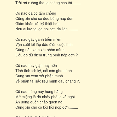
Trời rơi xuống thằng chồng cho tôi ........
Cô nào đã có tấm chồng
Cũng xin chớ có đèo bồng nạp đơn
Giám khảo xét kỹ thiệt hơn
Nếu ai lương lẹo nổi cơn đá liền .........
Cô nào gãy gánh triền miên
Vận xuôi tới tấp đảo điên cuộc tình
Cũng nên xem xét phận mình
Liệu đó đủ điểm trung bình nộp đơn ?
Cô nào hay giận hay hờn
Tính tình ích kỷ, nổi cơn ghen tình
Cũng xin xem xét phận mình
Về phần tài sắc liệu mình đậu chăng ?.
Cô nào nóng nảy hung hăng
Mở miệng là đã nhảy phăng vô ngồi
Ăn uống quên chảo quên nồi
Cũng xin chớ có bồi hồi nộp đơn.........