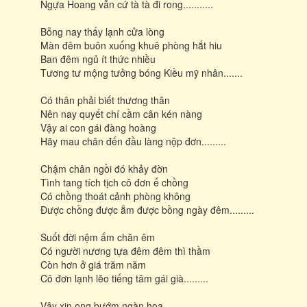
Ngựa Hoang vẫn cứ tà tà đi rong...........
Bỗng nay thấy lạnh cửa lòng
Màn đêm buôn xuống khuê phòng hắt hiu
Ban đêm ngủ ít thức nhiều
Tương tư mộng tưởng bóng Kiều mỹ nhân.......
Có thân phải biết thương thân
Nên nay quyết chí cầm cân kén nàng
Vậy ai con gái đàng hoàng
Hãy mau chân đến đầu làng nộp đơn.........
Chậm chân ngồi đó khảy đờn
Tình tang tích tịch cô đơn ế chồng
Có chồng thoát cảnh phòng không
Được chồng được ẵm được bồng ngày đêm.........
Suốt đời nệm ấm chăn êm
Có người nương tựa đêm đêm thì thầm
Còn hơn ở giá trăm năm
Cô đơn lạnh lẽo tiếng tăm gái già.........
Vậy xin ong bướm ngàn hoa