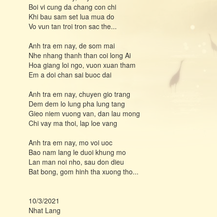
Boi vi cung da chang con chi
Khi bau sam set lua mua do
Vo vun tan troi tron sac the...
Anh tra em nay, de som mai
Nhe nhang thanh than coi long Ai
Hoa giang loi ngo, vuon xuan tham
Em a doi chan sai buoc dai
Anh tra em nay, chuyen gio trang
Dem dem lo lung pha lung tang
Gieo niem vuong van, dan lau mong
Chi vay ma thoi, lap loe vang
Anh tra em nay, mo voi uoc
Bao nam lang le duoi khung mo
Lan man noi nho, sau don dieu
Bat bong, gom hinh tha xuong tho...
10/3/2021
Nhat Lang