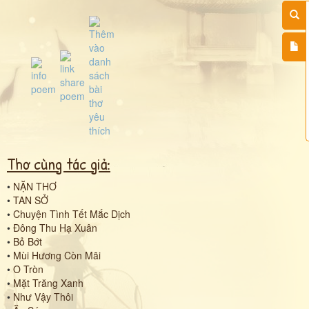
Thơ cùng tác giả:
•
NẶN THƠ
•
TAN SỞ
•
Chuyện Tình Tết Mắc Dịch
•
Đông Thu Hạ Xuân
•
Bỏ Bớt
•
Mùi Hương Còn Mãi
•
O Tròn
•
Mặt Trăng Xanh
•
Như Vậy Thôi