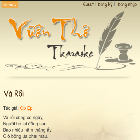
Guest
|
Đăng ký
|
Đăng nhập
Menu
Và Rồi
Tác giả:
Ọp Ẹp
Và rồi cũng có ngày,
Người bỏ lại đằng sau.
Bao nhiêu năm tháng ấy,
Giờ bỗng úa phai màu..