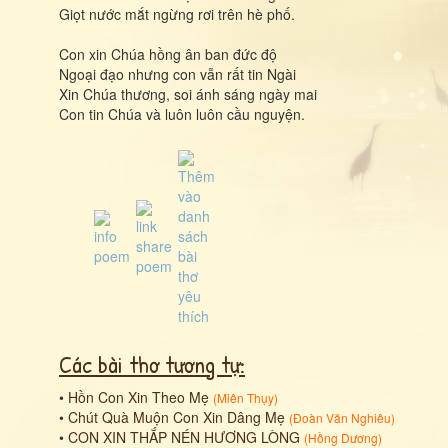
Giọt nước mắt ngừng rơi trên hè phố.
Con xin Chúa hồng ân ban đức độ
Ngoại đạo nhưng con vẫn rất tin Ngài
Xin Chúa thương, soi ánh sáng ngày mai
Con tin Chúa và luôn luôn cầu nguyện.
Các bài thơ tương tự:
•
Hồn Con Xin Theo Mẹ
(
Miên Thụy
)
•
Chút Quà Muộn Con Xin Dâng Mẹ
(
Đoàn Văn Nghiêu
)
•
CON XIN THẮP NÉN HƯƠNG LÒNG
(
Hồng Dương
)