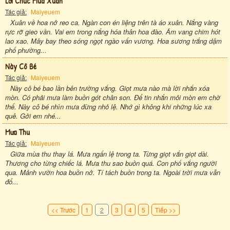
Lời Chúc Mùa Xuân
Tác giả:
Maiyeuem
Xuân về hoa nở reo ca. Ngàn con én liệng trên tà áo xuân. Nắng vàng
rực rỡ gieo vần. Vai em trong nắng hóa thân hoa đào. Âm vang chim hót
lao xao. Mây bay theo sóng ngọt ngào vấn vương. Hoa sương trắng dậm
phố phường...
Này Cô Bé
Tác giả:
Maiyeuem
Này cô bé bao lần bên trường vắng. Giọt mưa nào mà lời nhắn xóa
mòn. Có phải mưa làm buồn gót chân son. Để tin nhắn mỏi mòn em chờ
thế. Này cô bé nhìn mưa đừng nhỏ lệ. Nhớ gì không khi những lúc xa
quê. Gởi em nhé...
Mưa Thu
Tác giả:
Maiyeuem
Giữa mùa thu thay lá. Mưa ngấn lệ trong ta. Từng giọt vắn giọt dài.
Thương cho từng chiếc lá. Mưa thu sao buồn quá. Con phố vắng người
qua. Mảnh vườn hoa buồn nở. Tí tách buồn trong ta. Ngoài trời mưa vẫn
đổ...
<< Trước
1
2
3
4
5
Tiếp >>