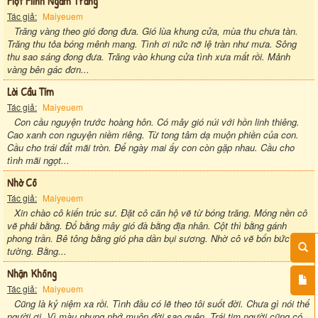
Một Mình Ngắm Trăng
Tác giả:
Maiyeuem
Trăng vàng theo gió đong đưa. Gió lùa khung cửa, mùa thu chưa tàn.
Trăng thu tỏa bóng mênh mang. Tình ơi nức nỡ lệ tràn như mưa. Sông
thu sao sáng đong đưa. Trăng vào khung cửa tình xưa mất rồi. Mảnh
vàng bên gác đơn...
Lời Cầu Tím
Tác giả:
Maiyeuem
Con cầu nguyện trước hoàng hôn. Có mây gió núi với hồn linh thiêng.
Cao xanh con nguyện niềm riêng. Từ tong tâm dạ muộn phiền của con.
Cầu cho trái đất mãi tròn. Để ngày mai ấy con còn gặp nhau. Cầu cho
tình mãi ngọt...
Nhờ Cô
Tác giả:
Maiyeuem
Xin chào cô kiến trúc sư. Đặt cô căn hộ vẽ từ bóng trăng. Móng nền cô
vẽ phải bằng. Đổ bằng mây gió đà bằng địa nhân. Cột thì bằng gánh
phong trần. Bê tông bằng gió pha dần bụi sương. Nhờ cô vẽ bốn bức
tường. Bằng...
Nhận Không
Tác giả:
Maiyeuem
Cũng là kỷ niệm xa rồi. Tình đầu có lẽ theo tôi suốt đời. Chưa gì nói thế
người ơi. Vì màu nhung nhớ muôn đời sao quên. Trái tim người cũng có