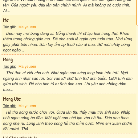
tên. Của người yêu dấu lên trên chính mình. Ai mà không có cuộc tình.
Ai...
Mơ
Tác giả:
Maiyeuem
Đêm nay mơ bóng dáng ai. Bỗng thành thi sĩ lạc lòai trong thơ. Khóc
thầm trong những giấc mơ. Để cho suối lệ ngẩn ngơ tuôn trào. Nhớ từng
giây phút bên nhau. Bàn tay ấm áp thuở nào ai trao. Bờ môi cháy bỏng
ngọt ngào...
Mong
Tác giả:
Maiyeuem
Thư tình ai viết cho anh. Như ngàn sao sáng long lanh trên trời. Ngỡ
ngàng anh nhặt sao rơi. Soi vào lời chữ tình thơ anh buồn. Lưới tình đan
giữa trời xinh. Để cho tinh tú ru tình ánh sao. Lời yêu anh chẳng dám
trao...
Mong Ước
Tác giả:
Maiyeuem
Hồ thu sóng nước chơi vơi. Giữa làn thu thủy màu trời ánh sao. Nhấp
nhô ngọn sóng ba đào. Một ngôi sao nhỏ lạc vào hồ thu. Đóa sen theo
sóng nhẹ ru. Long lanh theo sóng hồ thu mỉm cười. Nhìn em xuân chớm
đôi mươi. Thả...