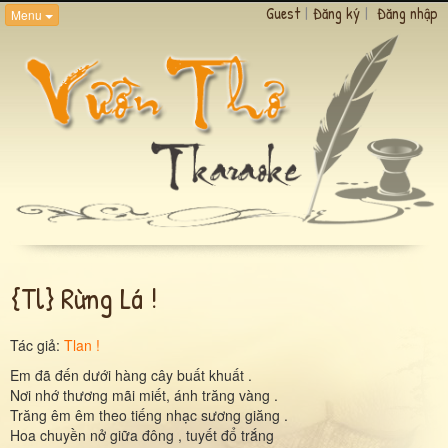
Guest
|
Đăng ký
|
Đăng nhập
Menu
{tl} Rừng Lá !
Tác giả:
Tlan !
Em đã đến dưới hàng cây buất khuất .
Nơi nhớ thương mãi miết, ánh trăng vàng .
Trăng êm êm theo tiếng nhạc sương giăng .
Hoa chuyền nở giữa đông , tuyết đổ trắng