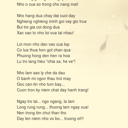
Nho o cua so trong cho nang mai!
Nho hang dua chay dai cuoi day
Nghieng nghieng minh goi vay gio trua
Bui tre gia coi dong dua
Xac xao to nho loi vua tai nhau!
Loi mon nho dan vao cua lop
Co lua thua hon got chan qua
Phuong hong den hen ra hoa
Lu tro lang hieu "chia xa, he ve"!
Nho lam sao ly che da dau
O banh mi ngon thau troi may
Goc can-tin nho tum bay...
Cuon tron ky niem chat day hanh trang!
Ngay tro lai... ngo ngang, la lam
Long rung rung... thuong lam ngay xua!
Nen trong tim chut than tho
Day len niem nho vo bo... truong oi!!!