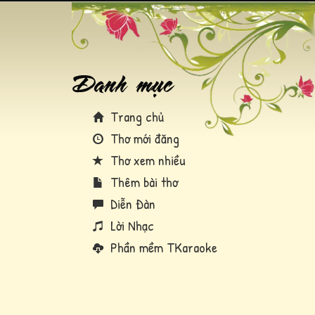
Trang chủ
Thơ mới đăng
Thơ xem nhiều
Thêm bài thơ
Diễn Đàn
Lời Nhạc
Phần mềm TKaraoke