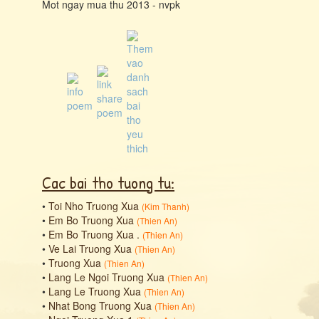
Mot ngay mua thu 2013 - nvpk
Cac bai tho tuong tu:
•
Toi Nho Truong Xua
(
Kim Thanh
)
•
Em Bo Truong Xua
(
Thien An
)
•
Em Bo Truong Xua .
(
Thien An
)
•
Ve Lai Truong Xua
(
Thien An
)
•
Truong Xua
(
Thien An
)
•
Lang Le Ngoi Truong Xua
(
Thien An
)
•
Lang Le Truong Xua
(
Thien An
)
•
Nhat Bong Truong Xua
(
Thien An
)