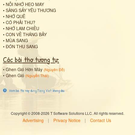
•
NỖI NHỚ HEO MAY
•
SÀNG SẨY YÊU THƯƠNG
•
NHỚ QUÊ
•
CÓ PHẢI THU?
•
NHỚ LAM CHIỀU
•
CON VỀ THÁNG BẢY
•
MÙA SANG
•
ĐÓN THU SANG
Các bài thơ tương tự:
•
Ghen Gió Hờn Mây
(
Nguyên Đỗ
)
•
Ghen Gió
(
Nguyễn Thái
)
Xem bai tho nay dung Tieng Viet khong dau
Copyright © 2008-2026 T Software Solutions LLC. All rights reserved.
Advertising
|
Privacy Notice
|
Contact Us