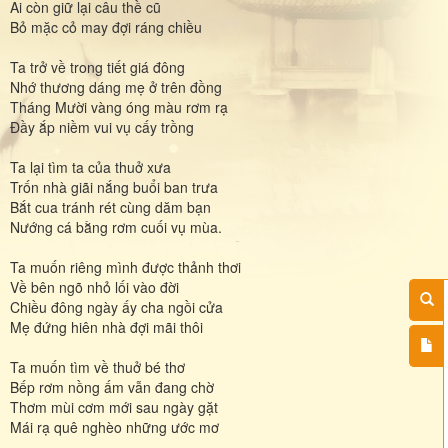
Ai còn giữ lại câu thề cũ
Bỏ mặc cỏ may đợi ráng chiều
Ta trở về trong tiết giá đông
Nhớ thương dáng mẹ ở trên đồng
Tháng Mười vàng óng màu rơm rạ
Đầy ắp niềm vui vụ cấy trồng
Ta lại tìm ta của thuở xưa
Trốn nhà giãi nắng buổi ban trưa
Bắt cua tránh rét cùng dăm bạn
Nướng cá bằng rơm cuối vụ mùa.
Ta muốn riêng mình được thảnh thơi
Về bên ngõ nhỏ lối vào đời
Chiều đông ngày ấy cha ngồi cửa
Mẹ đứng hiên nhà đợi mãi thôi
Ta muốn tìm về thuở bé thơ
Bếp rơm nồng ấm vẫn đang chờ
Thơm mùi cơm mới sau ngày gặt
Mái rạ quê nghèo những ước mơ