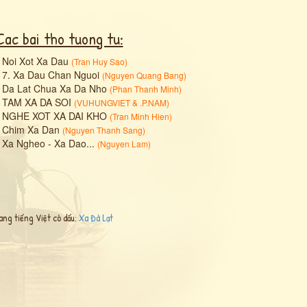
Cac bai tho tuong tu:
•
Noi Xot Xa Dau
(
Tran Huy Sao
)
•
7. Xa Dau Chan Nguoi
(
Nguyen Quang Bang
)
•
Da Lat Chua Xa Da Nho
(
Phan Thanh Minh
)
•
TAM XA DA SOI
(
VUHUNGVIET
&
.P.NAM
)
•
NGHE XOT XA DAI KHO
(
Tran Minh Hien
)
•
Chim Xa Dan
(
Nguyen Thanh Sang
)
•
Xa Ngheo - Xa Dao...
(
Nguyen Lam
)
ang tiếng Việt có dấu:
Xa Đà Lạt