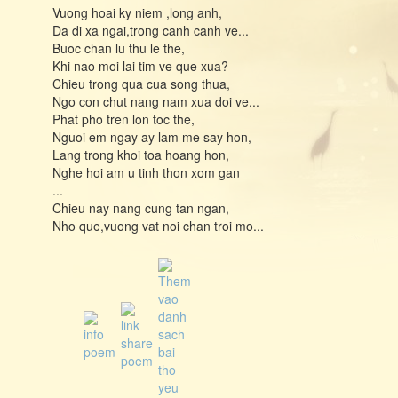
Vuong hoai ky niem ,long anh,
Da di xa ngai,trong canh canh ve...
Buoc chan lu thu le the,
Khi nao moi lai tim ve que xua?
Chieu trong qua cua song thua,
Ngo con chut nang nam xua doi ve...
Phat pho tren lon toc the,
Nguoi em ngay ay lam me say hon,
Lang trong khoi toa hoang hon,
Nghe hoi am u tinh thon xom gan
...
Chieu nay nang cung tan ngan,
Nho que,vuong vat noi chan troi mo...