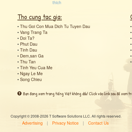
Tho cung tac gia:
•
Thu Goi Con Mua Dich Tu Tuyen Dau
•
Vang Trang Ta
•
Doi Ta?
•
Phut Dau
•
Tinh Dau
•
Dem,san Ga
•
Thu Tan
•
Tinh Yeu Cua Me
•
Ngay Le Me
•
Song Chieu
Bạn đang xem trang tiếng Việt không dấu! Click vào link sau để xem tr
Copyright © 2008-2026 T Software Solutions LLC. All rights reserved.
Advertising
|
Privacy Notice
|
Contact Us