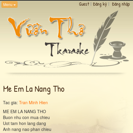
Guest
|
Đăng ký
|
Đăng nhập
Menu
Me Em La Nang Tho
Tac gia:
Tran Minh Hien
ME EM LA NANG THO
Buon nhu con mua chieu
Uot tam hon lang dang
Anh nang nao phan chieu