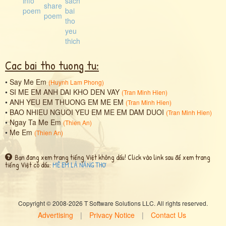
Cac bai tho tuong tu:
•
Say Me Em
(
Huynh Lam Phong
)
•
SI ME EM ANH DAI KHO DEN VAY
(
Tran Minh Hien
)
•
ANH YEU EM THUONG EM ME EM
(
Tran Minh Hien
)
•
BAO NHIEU NGUOI YEU EM ME EM DAM DUOI
(
Tran Minh Hien
)
•
Ngay Ta Me Em
(
Thien An
)
•
Me Em
(
Thien An
)
Bạn đang xem trang tiếng Việt không dấu! Click vào link sau để xem trang
tiếng Việt có dấu:
MÊ EM LÀ NÀNG THƠ
Copyright © 2008-2026 T Software Solutions LLC. All rights reserved.
Advertising
|
Privacy Notice
|
Contact Us