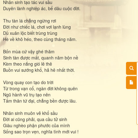
Nhân sinh tạo tác vui sầu
Duyên lành nghiệp ác, bể dâu cuộc đời.
Thu tàn lá chẳng ngừng rơi
Đời như chiếc lá, chơi vơi lạnh lùng
Dù xuân lộc biết trùng trùng
Hè về khô héo, theo cùng tháng năm.
Bốn mùa cứ vậy ghé thăm
Sinh tàn được mất, quanh năm bộn nề
Kèm theo nắng gió lê thê
Buồn vui sướng khổ, hả hê nhất thời.
Vòng quay con tạo do trời
Từ trong vạn cổ, ngàn đời không quên
Ngũ hành vũ trụ tạo nên
Tấm thân tứ đại, chẳng bền được lâu.
Nhân sinh muôn vẻ khổ sầu
Đời ai cũng phải, qua cầu tử sinh
Giàu nghèo phận phước của mình
Sống sao trọn vẹn, nghĩa tình mới vui !