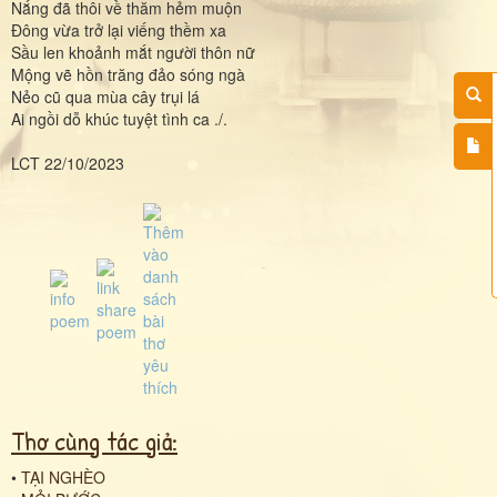
Nắng đã thôi về thăm hẻm muộn
Đông vừa trở lại viếng thềm xa
Sầu len khoảnh mắt người thôn nữ
Mộng vẽ hồn trăng đảo sóng ngà
Nẻo cũ qua mùa cây trụi lá
Ai ngồi dỗ khúc tuyệt tình ca ./.
LCT 22/10/2023
Thơ cùng tác giả:
•
TẠI NGHÈO