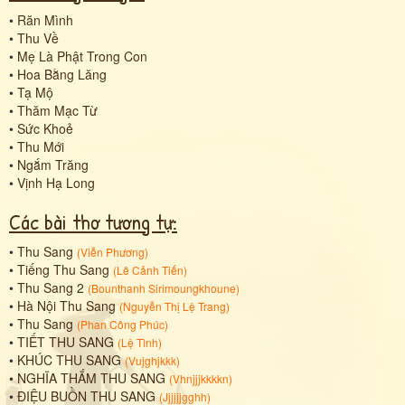
•
Răn Mình
•
Thu Về
•
Mẹ Là Phật Trong Con
•
Hoa Bằng Lăng
•
Tạ Mộ
•
Thăm Mạc Từ
•
Sức Khoẻ
•
Thu Mới
•
Ngắm Trăng
•
Vịnh Hạ Long
Các bài thơ tương tự:
•
Thu Sang
(
Viễn Phương
)
•
Tiếng Thu Sang
(
Lê Cảnh Tiến
)
•
Thu Sang 2
(
Bounthanh Sirimoungkhoune
)
•
Hà Nội Thu Sang
(
Nguyễn Thị Lệ Trang
)
•
Thu Sang
(
Phan Công Phúc
)
•
TIẾT THU SANG
(
Lệ Tình
)
•
KHÚC THU SANG
(
Vujghjkkk
)
•
NGHĨA THẮM THU SANG
(
Vhnjjjkkkkn
)
•
ĐIỆU BUỒN THU SANG
(
Jjjjjjgghh
)