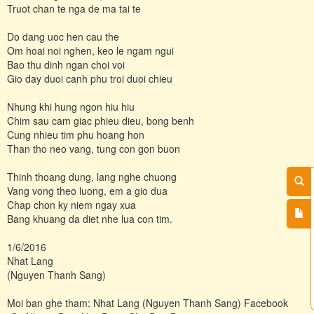
Truot chan te nga de ma tai te
Do dang uoc hen cau the
Om hoai noi nghen, keo le ngam ngui
Bao thu dinh ngan choi voi
Gio day duoi canh phu troi duoi chieu
Nhung khi hung ngon hiu hiu
Chim sau cam giac phieu dieu, bong benh
Cung nhieu tim phu hoang hon
Than tho neo vang, tung con gon buon
Thinh thoang dung, lang nghe chuong
Vang vong theo luong, em a gio dua
Chap chon ky niem ngay xua
Bang khuang da diet nhe lua con tim.
1/6/2016
Nhat Lang
(Nguyen Thanh Sang)
Moi ban ghe tham: Nhat Lang (Nguyen Thanh Sang) Facebook