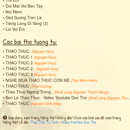
•
Doi Mat Voi Ban Tay
•
Noi Niem
•
Giot Suong Tren La
•
Tieng Long Di Vang (2)
•
Loi Voi Em
Cac bai tho tuong tu:
•
THAO THUC.
(
Nguyen Huu
)
•
THAO THUC 1
(
Nguyen Huu
)
•
THAO THUC 2
(
Nguyen Huu
)
•
THAO THUC 2 .
(
Nguyen Huu
)
•
THAO THUC 3
(
Nguyen Huu
)
•
NGHE MUA THAO THUC CON ME
(
Tran Minh Hien
)
•
THAO THUC
(
Thiet Duong
)
•
Thao Thuc Ngong Trong..
(
Nhat Lang (Nguyen Thanh Sang)
)
•
Ben Le Thao Thuc - Video Youtube Doc Tho
(
Nhat Lang (Nguyen Thanh Sang)
•
THAO THUC
(
Nguyen Dinh Hiep
)
Bạn đang xem trang tiếng Việt không dấu! Click vào link sau để xem trang
tiếng Việt có dấu:
Thao Thức Tự Tình - Video Youtube Đọc Thơ