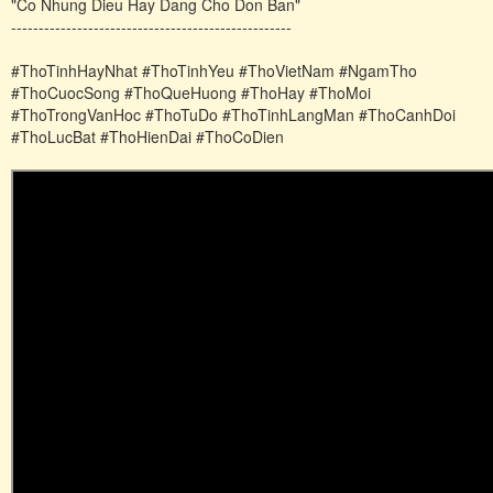
"Co Nhung Dieu Hay Dang Cho Don Ban"
---------------------------------------------------
#ThoTinhHayNhat #ThoTinhYeu #ThoVietNam #NgamTho
#ThoCuocSong #ThoQueHuong #ThoHay #ThoMoi
#ThoTrongVanHoc #ThoTuDo #ThoTinhLangMan #ThoCanhDoi
#ThoLucBat #ThoHienDai #ThoCoDien