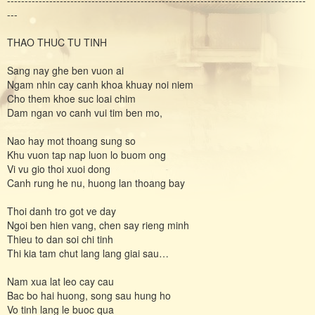
---
THAO THUC TU TINH
Sang nay ghe ben vuon ai
Ngam nhin cay canh khoa khuay noi niem
Cho them khoe suc loai chim
Dam ngan vo canh vui tim ben mo,
Nao hay mot thoang sung so
Khu vuon tap nap luon lo buom ong
Vi vu gio thoi xuoi dong
Canh rung he nu, huong lan thoang bay
Thoi danh tro got ve day
Ngoi ben hien vang, chen say rieng minh
Thieu to dan soi chi tinh
Thi kia tam chut lang lang giai sau…
Nam xua lat leo cay cau
Bac bo hai huong, song sau hung ho
Vo tinh lang le buoc qua