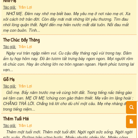
Nhớ Mẹ
Tác giả:
Trần Lợi
NHỚ MẸ. Đêm nay nhớ mẹ biết bao. Mẹ yêu mẹ ở nơi nào mẹ ơi. Xa
xôi cách trở trần đời. Còn đây mãi mãi những lời yêu thương. Tim đau
nhói lòng quặn thắt. Nghĩ đến mẹ hiền nước mắt dài tuôn. Nỗi đau mất
mẹ con buồn. Tình...
Thơ Chúc Đầy Tháng
Tác giả:
Trần Lợi
Ngày vui tràn ngập niềm vui. Cu cậu đầy tháng ngủ vùi trong tay. Đầm
ấm tụ họp hôm nay. Đồ ăn tươm tất trưng bày ngon ngon. Mọi người rôm
rả chúc con. Hay ăn chóng lớn no tròn ngoan ngoan. Hạnh phúc tương lai
vẹn...
Giỗ Mẹ
Tác giả:
Trần Lợi
Giỗ mẹ. Bẩy năm trước mẹ về cùng trời đất. Trong tiếng nấc tiếng gào
sé tâm can. MẸ ƠI MẸ !chúng con gào thảm thiết. Mẹ vẫn im lặng hoài :
CHẲNG TRẢ LỜI. Chẳng trả lời cho dù chỉ một câu. Mẹ nhẹ nhàng đi
trong tiếng niệm...
Thêm Tuổi Mới
Tác giả:
Trần Lợi
Thêm một tuổi mới. Thêm một tuổi đời. Ngời ngời sức sống. Ngời ngời
sức xuân. Đường trần vững bước. Nhiều phước nhiều lộc. Nhiều công