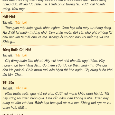
nhiều đức. Nhiều lực nhiều tài. Hạnh phúc tương lai. Vươn dài hoành
tráng. Nếu một...
Mất Mát
Tác giả:
Trần Lợi
Trần gian một kiếp người nhân nghĩa. Cưỡi hạc trên mây tự thong dong.
Ra đi để lại muôn thương nhớ. Con cháu muôn đời vẫn nhớ ghi. Không lỗi
đau nào khi ta mất cha và mẹ. Không lỗi cô đơn nào khi mất mẹ và cha.
Không...
Đừng Buồn Chị Nhé
Tác giả:
Trần Lợi
Chị đừng buồn lắm chị ơi. Hãy vui tươi nhé cho đời ngọt thêm. Hãy
ngoan ngủ trọn hằng đêm. Có thêm sức lực có thêm xuân thì. Cha già
đến lúc phải đi. Chín mươi tuổi đến bệnh thì khó ngăn. Chị đừng buồn khổ
lăn tăn. Cha...
Tết Sầu
Tác giả:
Trần Lợi
Năm trước xuân qua nhà có cha. Cười vui mạnh khỏe cười hà hà. Tết
này cũng tới xuân buồn quá. Cha vẫn nằm viện không ở nhà. Xuân này
cũng có đào với hoa. Bánh kẹo hoa quả tết qua loa. Không toả rực rỡ vui
chan hoà. Mắt...