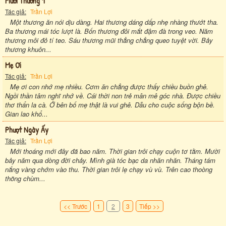
Mười Thương 1
Tác giả:
Trần Lợi
Một thương ăn nói dịu dàng. Hai thương dáng dấp nhẹ nhàng thướt tha.
Ba thương mái tóc lượt là. Bốn thương đôi mắt đậm đà trong veo. Năm
thương môi đỏ tí teo. Sáu thương mũi thẳng chẳng queo tuyệt vời. Bảy
thương khuôn...
Mẹ Ơi
Tác giả:
Trần Lợi
Mẹ ơi con nhớ mẹ nhiều. Cơm ăn chẳng được thấy chiều buồn ghê.
Ngồi thần tâm nghĩ nhớ về. Cái thời non trẻ mân mê góc nhà. Được chiều
thơ thẩn la cà. Ở bên bố mẹ thật là vui ghê. Dẫu cho cuộc sống bộn bề.
Gian lao khổ...
Phượt Ngày Ấy
Tác giả:
Trần Lợi
Mới thoáng mới đây đã bao năm. Thời gian trôi chạy cuộn tơ tằm. Mười
bảy năm qua dòng đời chảy. Mình già tóc bạc da nhăn nhăn. Tháng tám
nắng vàng chớm vào thu. Thời gian trôi lẹ chạy vù vù. Trên cao thoòng
thõng chùm...
<< Trước
1
2
3
Tiếp >>