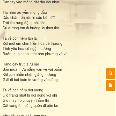
Đan tay vào mộng dặt dìu đời nhau
Tia nhìn âu yếm mộng đầu
Dấu chân rón rén in sâu bên đời
Trái tim rung động bồi hồi
Du dương êm ái buông lời thiết tha
Ta về con hẻm lân la
Đôi môi em chín hiền hòa dễ thương
Tình yêu hoa cỏ ngậm sương
Bướm ong khao khát bốn phương vỗ về
Hàng cây trút lá ru mê
Bốn mùa mưa nắng vân vê vui buồn
Khi con nhền nhện giăng thương
Giải đi bài toán tơ vương vấn lòng
Ta về con hẻm đợi mong
Giở trang nhật kí đôi dòng vội ghi
Gió mây trò chuyện thầm thì
Cát vàng ôm sóng quên đi bến bờ
Như đôi chim nhỏ ươm mơ