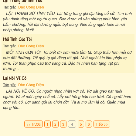
Lật Trang Sử Tình Yêu
Tác giả:
Đào Công Điện
LẬT TRANG SỬ TÌNH YÊU. Lật từng trang ghi địa tầng cổ sử. Tìm tình
yêu dành tặng một người quen. Đọc được vô vàn những phút bình yên.
Lắm chương, hồi đại dương ngầu bọt sóng. Nên lồng ngực luôn là nơi
phấp phổng. Nuôi...
Mối Tình Của Tôi
Tác giả:
Đào Công Điện
MỐI TÌNH CỦA TÔI. Tôi biết ơn cơn mưa tầm tả. Giúp thấu hơn mỗi cơ
cực đời thường. Tôi quỳ tạ gió đông rét giá. Nhớ ngoài kia lắm phận rạ
rơm. Tôi thán phục câu thơ sang cả. Bậc trí nhân ban tặng vật phi
thường...
Lại Nói Về Cỏ
Tác giả:
Đào Công Điện
LẠI NÓI VỀ CỎ. Có người nhọc nhằn với cỏ. Vỡ đất gieo hạt nuôi
người. Và ai mỗi ngày nhổ cỏ. Lấy nơi trồng búp hoa tươi. Có người ham
chơi với cỏ. Lợi danh gửi lại chốn đời. Và ai mơ làm lá cỏ. Quên mùa
cọng tóc...
<< Trước
1
2
3
4
5
6
Tiếp >>