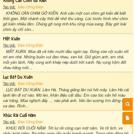
Không Cần Chim Gõ Kiến
Tác giả:
Đào Công Điện
KHÔNG CẦN CHIM GÕ KIẾN. Anh cần một con chim gõ kiến để biết
thời gian. Một nhánh cây thôi để nhớ thu vàng. Lúc trước hình như chim
gõ kiến nhiều lắm. Chúng gõ rung rinh khu rừng mùa sang. Bây giờ loài
chim ấy chỉ còn...
Mắt Xuân
Tác giả:
Đào Công Điện
MẮT XUÂN. Mùa đã về trên mười đầu ngón tay. Đừng xòe vội xuân rớt
rơi em nhé. Những buồn vui đan nhau, xen kẽ. Giữ giùm anh, em nhé,
mỗi yên lành. Hãy cùng anh khép nép dưới trời xanh. Nụ vụng trộm đốt
nhau bằng môi...
Lục Bát Du Xuân
Tác giả:
Đào Công Điện
LỤC BÁT DU XUÂN. Lâm Hà. Tháng giêng lên núi hỏi mây. Lâm Hà cái
lạnh lẻn đi xứ nào. Mũ len, khăn điệu cất đâu. Em cao tóc vấn hờ màu
vai trăng. Mùa nghịch đấy … nào phải anh. Vén làn sương tím đứng rình
ca dao. Rình...
Khúc Rời Cuối Năm
Tác giả:
Đào Công Điện
KHÚC RỜI CUỐI NĂM. Tới lui rồi cũng cạn một năm. Vo tờ lịch, vo
nhàu hoài niệm. Ba trăm ngày lẩn quẩn loanh quanh. Trong nhịp đồng hồ