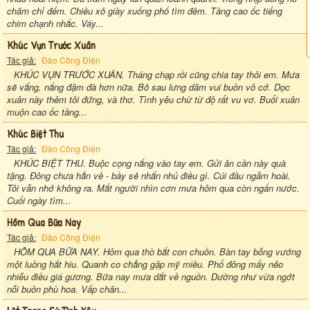
chăm chỉ đếm. Chiều xỏ giày xuống phố tìm đêm. Tầng cao ốc tiếng
chim chạnh nhắc. Váy...
Khúc Vụn Trước Xuân
Tác giả:
Đào Công Điện
KHÚC VỤN TRƯỚC XUÂN. Tháng chạp rồi cũng chia tay thôi em. Mưa
sẽ vắng, nắng đậm đà hơn nữa. Bỏ sau lưng dăm vui buồn vô cớ. Dọc
xuân này thêm tôi đứng, và thơ. Tình yêu chừ từ độ rất vu vơ. Buổi xuân
muộn cao ốc tầng...
Khúc Biệt Thu
Tác giả:
Đào Công Điện
KHÚC BIỆT THU. Buộc cọng nắng vào tay em. Gửi ân cần này quà
tặng. Đông chưa hẳn về - bầy sẻ nhắn nhủ điều gì. Cúi đầu ngẫm hoài.
Tôi vẫn nhớ không ra. Mắt người nhìn cơn mưa hôm qua còn ngấn nước.
Cuối ngày tìm...
Hôm Qua Bữa Nay
Tác giả:
Đào Công Điện
HÔM QUA BỮA NAY. Hôm qua thò bắt con chuồn. Bàn tay bỗng vướng
một luồng hắt hiu. Quanh co chẳng gặp mỹ miều. Phố đông mấy nẻo
nhiễu điều giá gương. Bữa nay mưa dắt về nguồn. Dường như vừa ngớt
nỗi buồn phù hoa. Vấp chân...