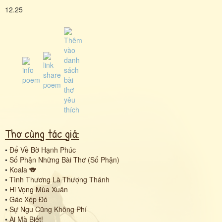
12.25
Thơ cùng tác giả:
•
Để Về Bờ Hạnh Phúc
•
Số Phận Những Bài Thơ (Số Phận)
•
Koala 🐨
•
Tình Thương Là Thượng Thánh
•
Hi Vọng Mùa Xuân
•
Gác Xép Đó
•
Sự Ngu Cũng Không Phí
•
Ai Mà Biết!