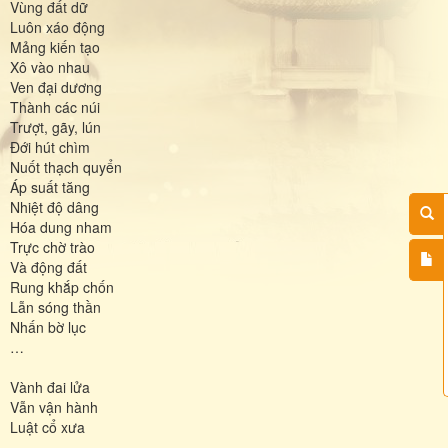
Vùng đất dữ
Luôn xáo động
Mảng kiến tạo
Xô vào nhau
Ven đại dương
Thành các núi
Trượt, gãy, lún
Đới hút chìm
Nuốt thạch quyển
Áp suất tăng
Nhiệt độ dâng
Hóa dung nham
Trực chờ trào
Và động đất
Rung khắp chốn
Lẫn sóng thần
Nhấn bờ lục
…
Vành đai lửa
Vẫn vận hành
Luật cổ xưa