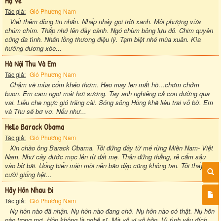
Hạ Về
Tác giả:
Gió Phương Nam
Viết thêm dòng tin nhắn. Nhấp nháy gọi trời xanh. Môi phượng vừa
chúm chím. Thắp nhớ lên đầy cành. Ngó chùm bông lựu đỏ. Chim quyên
cũng đa tình. Nhãn lồng thương điệu lý. Tạm biệt nhé mùa xuân. Kìa
hướng dương xòe...
Hà Nội Thu Và Em
Tác giả:
Gió Phương Nam
Chậm về mùa cốm khéo thơm. Heo may len mắt hồ…chơm chớm
buồn. Em cầm ngọt mát hơi sương. Tay anh nghiêng cả con đường qua
vai. Liễu che ngực gió trăng cài. Sóng sông Hồng khẽ liêu trai vỗ bờ. Em
và Thu sẽ bơ vơ. Nếu như...
Hello Barack Obama
Tác giả:
Gió Phương Nam
Xin chào ông Barack Obama. Tôi đứng đây từ mé rừng Miền Nam- Việt
Nam. Như cây đước mọc lên từ đất mẹ. Thân đứng thẳng, rễ cắm sâu
vào bờ bãi. Uống biển mặn mòi nên bão dập cũng không tan. Tôi thấy ông
cười giống hệt...
Hãy Hôn Nhau Đi
Tác giả:
Gió Phương Nam
Nụ hôn nào đã nhận. Nụ hôn nào đang chờ. Nụ hôn nào có thật. Nụ hôn
nào trong mơ. Hôn không là nghệ sĩ. Mà vô vị vô hồn. Vì tình yêu đích