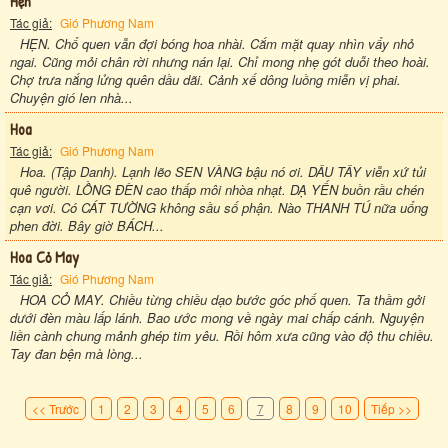
Hẹn
Tác giả:
Gió Phương Nam
HẸN. Chổ quen vẫn đợi bóng hoa nhài. Cắm mặt quay nhìn vẩy nhỏ
ngai. Cũng mỏi chân rời nhưng nán lại. Chỉ mong nhẹ gót duỗi theo hoài.
Chợ trưa nắng lửng quên dầu dãi. Cảnh xế dông luồng miễn vị phai.
Chuyện gió len nhà...
Hoa
Tác giả:
Gió Phương Nam
Hoa. (Tập Danh). Lạnh lẽo SEN VÀNG bậu nó ơi. DÂU TÂY viễn xứ tủi
quê người. LỒNG ĐÈN cao thấp môi nhòa nhạt. DẠ YẾN buồn rầu chén
cạn vơi. Có CÁT TƯỜNG không sầu số phận. Nào THANH TÚ nữa uổng
phen đời. Bây giờ BÁCH...
Hoa Cỏ May
Tác giả:
Gió Phương Nam
HOA CỎ MAY. Chiều từng chiều dạo bước góc phố quen. Ta thầm gởi
dưới đèn màu lấp lánh. Bao ước mong về ngày mai chấp cánh. Nguyện
liền cành chung mảnh ghép tim yêu. Rồi hôm xưa cũng vào độ thu chiều.
Tay đan bện mà lòng...
<< Trước
1
2
3
4
5
6
7
8
9
10
Tiếp >>