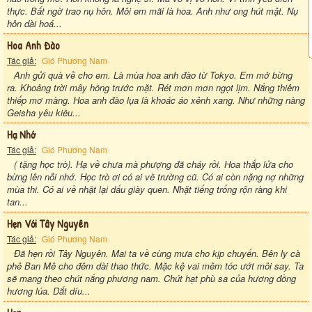
thực. Bất ngờ trao nụ hôn. Môi em mãi là hoa. Anh như ong hút mật. Nụ
hôn dài hoá...
Hoa Anh Đào
Tác giả:
Gió Phương Nam
Anh gửi quà về cho em. Là mùa hoa anh đào từ Tokyo. Em mở bừng
ra. Khoảng trời mây hồng trước mặt. Rét mơn mơn ngọt lịm. Nắng thiêm
thiếp mơ màng. Hoa anh đào lụa là khoác áo xênh xang. Như những nàng
Geisha yêu kiều...
Hạ Nhớ
Tác giả:
Gió Phương Nam
( tặng học trò). Hạ về chưa mà phượng đã cháy rồi. Hoa thắp lửa cho
bừng lên nỗi nhớ. Học trò ơi có ai về trường cũ. Có ai còn nặng nợ những
mùa thi. Có ai về nhặt lại dấu giày quen. Nhặt tiếng trống rộn ràng khi
tan...
Hẹn Với Tây Nguyên
Tác giả:
Gió Phương Nam
Đã hẹn rồi Tây Nguyên. Mai ta về cùng mưa cho kịp chuyến. Bên ly cà
phê Ban Mê cho đêm dài thao thức. Mặc kệ vai mềm tóc ướt môi say. Ta
sẽ mang theo chút nắng phương nam. Chút hạt phù sa của hương đồng
hương lúa. Dắt díu...