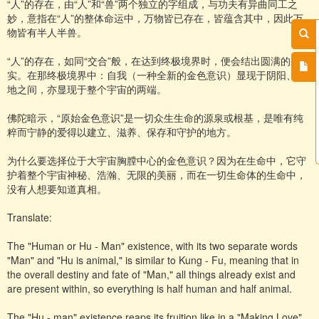
“人”的存在，由“人”和“兽”两个独立的字组成，与功夫有异曲同工之
妙，意指在“人”的整体命运中，万物皆已存在，皆蕴含其中，因此万
物皆有半人半兽。
“人”的存在，如同“交合”般，在达到终极境界时，便会结出圆满的果
实。在那终极境界中：自我（一种全新的金色意识）显现于阴阳、天
地之间，亦显现于整个宇宙的两端。
佛陀暗示，“原始金色意识”是一切众生生命的源泉或根基，是唯有纯
粹而宁静的爱得以建立、滋养、保存和守护的地方。
为什么要选择位于大宇宙胸膛中心的金色意识？因为在生命中，它守
护着整个宇宙神秘、浩瀚、无限的美丽，而在一切生命体的生命中，
没有人想要知道真相。
Translate:
The "Human or Hu - Man" existence, with its two separate words
"Man" and "Hu is animal," is similar to Kung - Fu, meaning that in
the overall destiny and fate of "Man," all things already exist and
are present within, so everything is half human and half animal.
The "Hu - man" existence reaps its fruition like in a "Making Love"