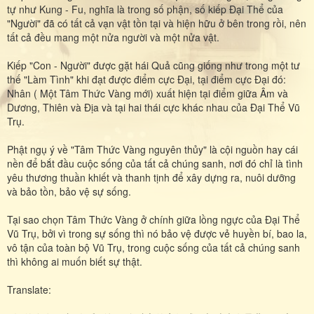
tự như Kung - Fu, nghĩa là trong số phận, số kiếp Đại Thể của
"Người" đã có tất cả vạn vật tồn tại và hiện hữu ở bên trong rồi, nên
tất cả đều mang một nửa người và một nửa vật.
Kiếp "Con - Người" được gặt hái Quả cũng giống như trong một tư
thế "Làm Tình" khi đạt được điểm cực Đại, tại điểm cực Đại đó:
Nhân ( Một Tâm Thức Vàng mới) xuất hiện tại điểm giữa Âm và
Dương, Thiên và Địa và tại hai thái cực khác nhau của Đại Thể Vũ
Trụ.
Phật ngụ ý về "Tâm Thức Vàng nguyên thủy" là cội nguồn hay cái
nền để bắt đầu cuộc sống của tất cả chúng sanh, nơi đó chỉ là tình
yêu thương thuần khiết và thanh tịnh để xây dựng ra, nuôi dưỡng
và bảo tồn, bảo vệ sự sống.
Tại sao chọn Tâm Thức Vàng ở chính giữa lồng ngực của Đại Thể
Vũ Trụ, bởi vì trong sự sống thì nó bảo vệ được vẻ huyền bí, bao la,
vô tận của toàn bộ Vũ Trụ, trong cuộc sống của tất cả chúng sanh
thì không ai muốn biết sự thật.
Translate: