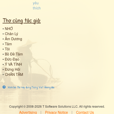
Thơ cùng tác giả:
•
NHỚ
•
Chân Lý
•
Âm Dương
•
Tâm
•
Tôi
•
Bồ Đề Tâm
•
Đức-Đạo
•
Ý VÀ TÌNH
•
Đừng Hỏi
•
CHÂN TÂM
Xem bai tho nay dung Tieng Viet khong dau
Copyright © 2008-2026 T Software Solutions LLC. All rights reserved.
Advertising
|
Privacy Notice
|
Contact Us