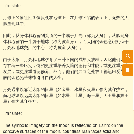
Translate:
月球上的象征性图像反映在地球上；在月球凹陷的表面上，无数的人
脸显现其中。
因此，从身体和心智到头顶的一半属于月亮（称为人身），从脚到身
体和心智的一半属于地球（称为孩童身），而太阳的金色意识则位于
月亮和地球交汇的中心（称为孩童-人身）。
由于太阳、月亮和地球孕育了三种不同的成年人族群，因此他们之间
存在着一些区别，例如更注重培养头脑的德行和才能，或更注重身心
发展，或更注重道德修养。然而，他们的共同之处在于都运用爱与理
解的金色光芒来指引各自的人生。
月亮通常以靠近太阳的恒星（如金星、水星和火星）作为其守护神，
而地球则以远离太阳的恒星（如木星、土星、海王星、天王星和冥王
星）作为其守护神。
Translate:
The symbolic imagery on the moon is reflected on Earth; on the
concave surfaces of the moon, countless Man faces exist and