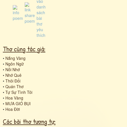
Thơ cùng tác giả:
•
Nắng Vàng
•
Ngôn Ngữ
•
Nỗi Nhớ
•
Nhớ Quê
•
Thôi Đổi
•
Quán Thơ
•
Tự Sự Tình Tôi
•
Hoa Vàng
•
MƯA GIÓ BỤI
•
Hoa Đời
Các bài thơ tương tự: