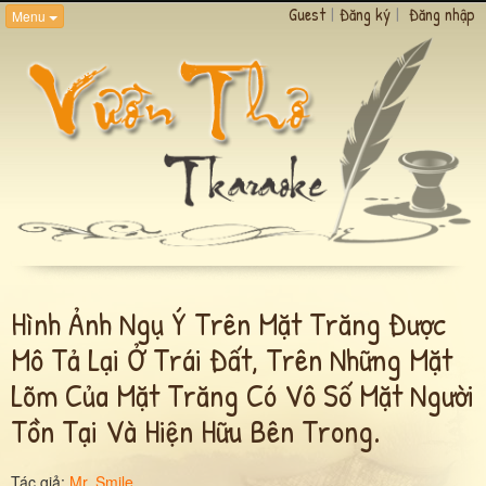
Guest
|
Đăng ký
|
Đăng nhập
Menu
Hình Ảnh Ngụ Ý Trên Mặt Trăng Được
Mô Tả Lại Ở Trái Đất, Trên Những Mặt
Lõm Của Mặt Trăng Có Vô Số Mặt Người
Tồn Tại Và Hiện Hữu Bên Trong.
Tác giả:
Mr. Smile