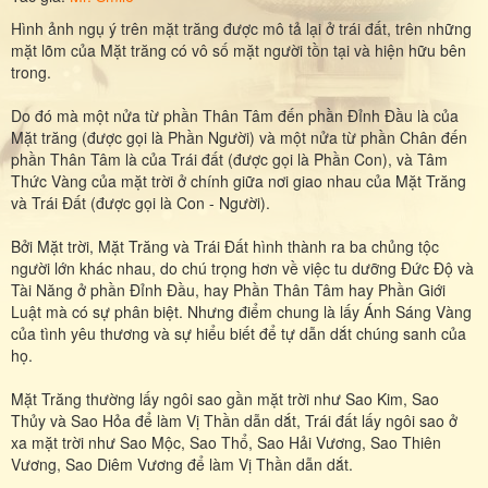
Hình ảnh ngụ ý trên mặt trăng được mô tả lại ở trái đất, trên những
mặt lõm của Mặt trăng có vô số mặt người tồn tại và hiện hữu bên
trong.
Do đó mà một nửa từ phần Thân Tâm đến phần Đỉnh Đầu là của
Mặt trăng (được gọi là Phần Người) và một nửa từ phần Chân đến
phần Thân Tâm là của Trái đất (được gọi là Phần Con), và Tâm
Thức Vàng của mặt trời ở chính giữa nơi giao nhau của Mặt Trăng
và Trái Đất (được gọi là Con - Người).
Bởi Mặt trời, Mặt Trăng và Trái Đất hình thành ra ba chủng tộc
người lớn khác nhau, do chú trọng hơn về việc tu dưỡng Đức Độ và
Tài Năng ở phần Đỉnh Đầu, hay Phần Thân Tâm hay Phần Giới
Luật mà có sự phân biệt. Nhưng điểm chung là lấy Ánh Sáng Vàng
của tình yêu thương và sự hiểu biết để tự dẫn dắt chúng sanh của
họ.
Mặt Trăng thường lấy ngôi sao gần mặt trời như Sao Kim, Sao
Thủy và Sao Hỏa để làm Vị Thần dẫn dắt, Trái đất lấy ngôi sao ở
xa mặt trời như Sao Mộc, Sao Thổ, Sao Hải Vương, Sao Thiên
Vương, Sao Diêm Vương để làm Vị Thần dẫn dắt.