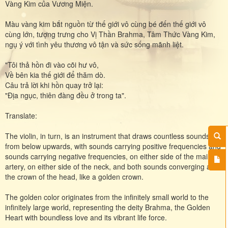
Vàng Kim của Vương Miện.
Màu vàng kim bắt nguồn từ thế giới vô cùng bé đến thế giới vô
cùng lớn, tượng trưng cho Vị Thần Brahma, Tâm Thức Vàng Kim,
ngụ ý với tình yêu thương vô tận và sức sống mãnh liệt.
"Tôi thả hồn đi vào cõi hư vô,
Về bên kia thế giới để thăm dò.
Câu trả lời khi hồn quay trở lại:
"Địa ngục, thiên đàng đều ở trong ta".
Translate:
The violin, in turn, is an instrument that draws countless sounds
from below upwards, with sounds carrying positive frequencies and
sounds carrying negative frequencies, on either side of the main
artery, on either side of the neck, and both sounds converging at
the crown of the head, like a golden crown.
The golden color originates from the infinitely small world to the
infinitely large world, representing the deity Brahma, the Golden
Heart with boundless love and its vibrant life force.