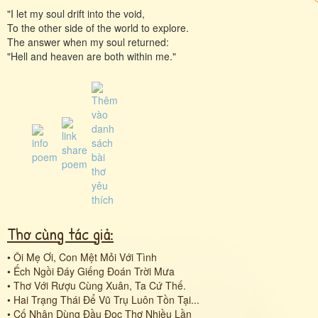
"I let my soul drift into the void,
To the other side of the world to explore.
The answer when my soul returned:
"Hell and heaven are both within me."
Thơ cùng tác giả:
•
Ôi Mẹ Ơi, Con Mệt Mỏi Với Tình
•
Ếch Ngồi Đáy Giếng Đoán Trời Mưa
•
Thơ Với Rượu Cùng Xuân, Ta Cứ Thế.
•
Hai Trạng Thái Để Vũ Trụ Luôn Tồn Tại...
•
Cố Nhân Dùng Đầu Đọc Thơ Nhiều Lần