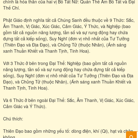
chính là hóa thân của hai vị Bồ Tát Nữ: Quán Thế Âm Bồ Tát và Đại
Thế Chí.
Phật Giáo định nghĩa tất cả Chúng Sanh đều thuộc về 9 Thức: Sắc,
Âm Thanh, Vị Giác, Xúc Giác, Cảm Giác, Ý Thức, và Nghiệp (bao
gồm tất cả nguồn năng lượng, tần số và sự rung động hay chứa
đựng tất cả kiếp sống), Suy Nghĩ (đơn vị nhỏ nhất của Tư Tưởng
(Thiên Đạo và Địa Đạo), và Chủng Tử (thuộc Nhân), (Ánh sáng
xanh Thuần Khiết và Thanh Tịnh, Tinh Hoa).
Với 3 Thức ở bên trong Đại Thể: Nghiệp (bao gồm tất cả nguồn
năng lượng, tần số và sự rung động hay chứa đựng tất cả kiếp
sống), Suy Nghĩ (đơn vị nhỏ nhất của Tư Tưởng (Thiên Đạo và Địa
Đạo), và Chủng Tử (thuộc Nhân), (Ánh sáng xanh Thuần Khiết và
Thanh Tịnh, Tinh Hoa).
Và 6 Thức ở bên ngoài Đại Thể: Sắc, Âm Thanh, Vị Giác, Xúc Giác,
Cảm Giác và Ý Thức).
Chú thích:
Thiên Đạo bao gồm những yếu tố: dòng điện, khí (Qi), hạt và chân
không.