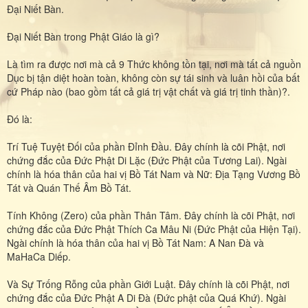
Đại Niết Bàn.
Đại Niết Bàn trong Phật Giáo là gì?
Là tìm ra được nơi mà cả 9 Thức không tồn tại, nơi mà tất cả nguồn
Dục bị tận diệt hoàn toàn, không còn sự tái sinh và luân hồi của bất
cứ Pháp nào (bao gồm tất cả giá trị vật chất và giá trị tinh thần)?.
Đó là:
Trí Tuệ Tuyệt Đối của phần Đỉnh Đầu. Đây chính là cõi Phật, nơi
chứng đắc của Đức Phật Di Lặc (Đức Phật của Tương Lai). Ngài
chính là hóa thân của hai vị Bồ Tát Nam và Nữ: Địa Tạng Vương Bồ
Tát và Quán Thế Âm Bồ Tát.
Tính Không (Zero) của phần Thân Tâm. Đây chính là cõi Phật, nơi
chứng đắc của Đức Phật Thích Ca Mâu Ni (Đức Phật của Hiện Tại).
Ngài chính là hóa thân của hai vị Bồ Tát Nam: A Nan Đà và
MaHaCa Diếp.
Và Sự Trống Rỗng của phần Giới Luật. Đây chính là cõi Phật, nơi
chứng đắc của Đức Phật A Di Đà (Đức phật của Quá Khứ). Ngài