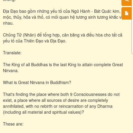
Địa Đạo bao gồm những yếu tố của Ngũ Hành - Bát Quái: kim,
mộc, thủy, hỏa và thổ, có mối quan hệ tương sinh tương khắc với
nhau.
Chủng Tử (Nhân) để tổng hợp, cân bằng và điều hòa cho tất cả
yếu tố của Thiên Đạo và Địa Đạo.
Translate:
The King of all Buddhas is the last King to attain complete Great
Nirvana.
What is Great Nirvana in Buddhism?
That's finding the place where both 9 Consciousnesses do not
exist, a place where all sources of desire are completely
annihilated, with no rebirth or reincarnation of any Dharma
(including all material and spiritual values)?
These are: