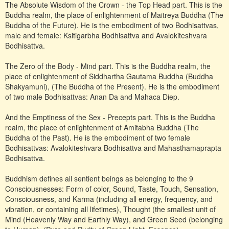
The Absolute Wisdom of the Crown - the Top Head part. This is the
Buddha realm, the place of enlightenment of Maitreya Buddha (The
Buddha of the Future). He is the embodiment of two Bodhisattvas,
male and female: Ksitigarbha Bodhisattva and Avalokiteshvara
Bodhisattva.
The Zero of the Body - Mind part. This is the Buddha realm, the
place of enlightenment of Siddhartha Gautama Buddha (Buddha
Shakyamuni), (The Buddha of the Present). He is the embodiment
of two male Bodhisattvas: Anan Da and Mahaca Diep.
And the Emptiness of the Sex - Precepts part. This is the Buddha
realm, the place of enlightenment of Amitabha Buddha (The
Buddha of the Past). He is the embodiment of two female
Bodhisattvas: Avalokiteshvara Bodhisattva and Mahasthamaprapta
Bodhisattva.
Buddhism defines all sentient beings as belonging to the 9
Consciousnesses: Form of color, Sound, Taste, Touch, Sensation,
Consciousness, and Karma (including all energy, frequency, and
vibration, or containing all lifetimes), Thought (the smallest unit of
Mind (Heavenly Way and Earthly Way), and Green Seed (belonging