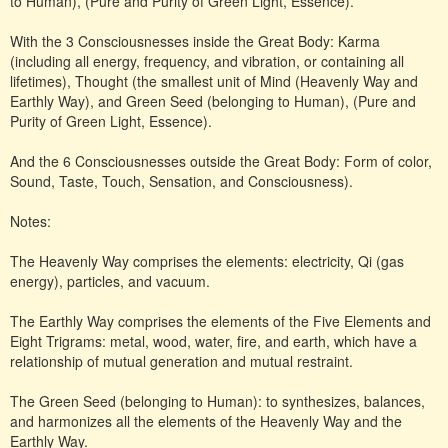
to Human), (Pure and Purity of Green Light, Essence).
With the 3 Consciousnesses inside the Great Body: Karma
(including all energy, frequency, and vibration, or containing all
lifetimes), Thought (the smallest unit of Mind (Heavenly Way and
Earthly Way), and Green Seed (belonging to Human), (Pure and
Purity of Green Light, Essence).
And the 6 Consciousnesses outside the Great Body: Form of color,
Sound, Taste, Touch, Sensation, and Consciousness).
Notes:
The Heavenly Way comprises the elements: electricity, Qi (gas
energy), particles, and vacuum.
The Earthly Way comprises the elements of the Five Elements and
Eight Trigrams: metal, wood, water, fire, and earth, which have a
relationship of mutual generation and mutual restraint.
The Green Seed (belonging to Human): to synthesizes, balances,
and harmonizes all the elements of the Heavenly Way and the
Earthly Way.