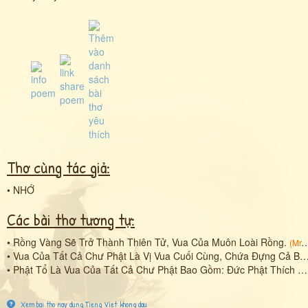
Thơ cùng tác giả:
•
NHỚ
Các bài thơ tương tự:
•
Rồng Vàng Sẽ Trở Thành Thiên Tử, Vua Của Muôn Loài Rồng.
(
Mr. Smile
•
Vua Của Tất Cả Chư Phật Là Vị Vua Cuối Cùng, Chứa Đựng Cả Ba Vị Phật Trong Một Đại Thể Vũ Trụ, Chứng Đắc Toàn Bộ Cõi Đại Niết Bàn.
•
Phật Tổ Là Vua Của Tất Cả Chư Phật Bao Gồm: Đức Phật Thích Ca Mâu Ni (Vị Phật Của Quá Khứ), Đức Phật A Di Đà (Vị Phật Của Hiện Tại), Đức Phật Di Lặc (Vị Phật Của Tương Lai).
Xem bai tho nay dung Tieng Viet khong dau