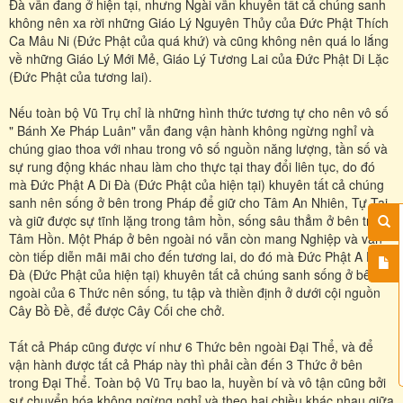
Đà vẫn đang ở hiện tại, nhưng Ngài vẫn khuyên tất cả chúng sanh
không nên xa rời những Giáo Lý Nguyên Thủy của Đức Phật Thích
Ca Mâu Ni (Đức Phật của quá khứ) và cũng không nên quá lo lắng
về những Giáo Lý Mới Mẻ, Giáo Lý Tương Lai của Đức Phật Di Lặc
(Đức Phật của tương lai).
Nếu toàn bộ Vũ Trụ chỉ là những hình thức tương tự cho nên vô số
" Bánh Xe Pháp Luân" vẫn đang vận hành không ngừng nghỉ và
chúng giao thoa với nhau trong vô số nguồn năng lượng, tần số và
sự rung động khác nhau làm cho thực tại thay đổi liên tục, do đó
mà Đức Phật A Di Đà (Đức Phật của hiện tại) khuyên tất cả chúng
sanh nên sống ở bên trong Pháp để giữ cho Tâm An Nhiên, Tự Tại,
và giữ được sự tĩnh lặng trong tâm hồn, sống sâu thẳm ở bên trong
Tâm Hồn. Một Pháp ở bên ngoài nó vẫn còn mang Nghiệp và vẫn
còn tiếp diễn mãi mãi cho đến tương lai, do đó mà Đức Phật A Di
Đà (Đức Phật của hiện tại) khuyên tất cả chúng sanh sống ở bên
ngoài của 6 Thức nên sống, tu tập và thiền định ở dưới cội nguồn
Cây Bồ Đề, để được Cây Cối che chở.
Tất cả Pháp cũng được ví như 6 Thức bên ngoài Đại Thể, và để
vận hành được tất cả Pháp này thì phải cần đến 3 Thức ở bên
trong Đại Thể. Toàn bộ Vũ Trụ bao la, huyền bí và vô tận cũng bởi
sự chuyển hóa không ngừng nghỉ và theo hai chiều khác nhau giữa