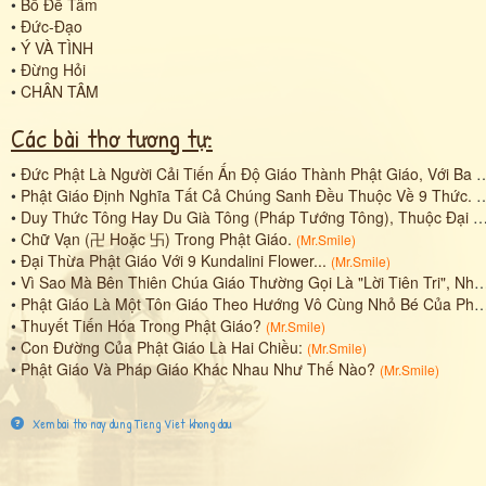
•
Bồ Đề Tâm
•
Đức-Đạo
•
Ý VÀ TÌNH
•
Đừng Hỏi
•
CHÂN TÂM
Các bài thơ tương tự:
•
Đức Phật Là Người Cải Tiến Ấn Độ Giáo Thành Phật Giáo, Với Ba Vị Thần Shiva, Brahma, Vishnu Trong Một Đại Thể Phật Duy Nhất.
•
Phật Giáo Định Nghĩa Tất Cả Chúng Sanh Đều Thuộc Về 9 Thức.
(
•
Duy Thức Tông Hay Du Già Tông (Pháp Tướng Tông), Thuộc Đại Thừa Phật Giáo.
•
Chữ Vạn (卍 Hoặc 卐) Trong Phật Giáo.
(
Mr.Smile
)
•
Đại Thừa Phật Giáo Với 9 Kundalini Flower...
(
Mr.Smile
)
•
Vì Sao Mà Bên Thiên Chúa Giáo Thường Gọi Là "Lời Tiên Tri", Nhưng Bên Phật Giáo Thường Gọi "Lời Kinh"?
•
Phật Giáo Là Một Tôn Giáo Theo Hướng Vô Cùng Nhỏ Bé Của Phật Tính (Buddha Nature) Hay Tâm Thức Vàng Kim.
•
Thuyết Tiến Hóa Trong Phật Giáo?
(
Mr.Smile
)
•
Con Đường Của Phật Giáo Là Hai Chiều:
(
Mr.Smile
)
•
Phật Giáo Và Pháp Giáo Khác Nhau Như Thế Nào?
(
Mr.Smile
)
Xem bai tho nay dung Tieng Viet khong dau