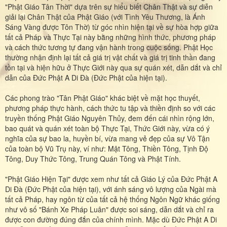
"Phật Giáo Tân Thời" dựa trên sự hiểu biết Chân Thật và sự diễn
giải lại Chân Thật của Phật Giáo (với Tình Yêu Thương, là Ánh
Sáng Vàng được Tôn Thờ) từ góc nhìn hiện tại về sự hòa hợp giữa
tất cả Pháp và Thực Tại này bằng những hình thức, phương pháp
và cách thức tương tự đang vận hành trong cuộc sống. Phật Học
thường nhận định lại tất cả giá trị vật chất và giá trị tinh thần đang
tồn tại và hiện hữu ở Thực Giới này qua sự quán xét, dẫn dắt và chỉ
dẫn của Đức Phật A Di Đà (Đức Phật của hiện tại).
Các phong trào "Tân Phật Giáo" khác biệt về mặt học thuyết,
phương pháp thực hành, cách thức tu tập và thiền định so với các
truyền thống Phật Giáo Nguyên Thủy, đem đến cái nhìn rộng lớn,
bao quát và quán xét toàn bộ Thực Tại, Thức Giới này, vừa có ý
nghĩa của sự bao la, huyền bí, vừa mang vẻ đẹp của sự Vô Tận
của toàn bộ Vũ Trụ này, ví như: Mật Tông, Thiền Tông, Tịnh Độ
Tông, Duy Thức Tông, Trung Quán Tông và Phật Tính.
"Phật Giáo Hiện Tại" được xem như tất cả Giáo Lý của Đức Phật A
Di Đà (Đức Phật của hiện tại), với ánh sáng vô lượng của Ngài mà
tất cả Pháp, hay ngôn từ của tất cả hệ thống Ngôn Ngữ khác giống
như vô số "Bánh Xe Pháp Luân" được soi sáng, dẫn dắt và chỉ ra
được con đường đúng đắn của chính mình. Mặc dù Đức Phật A Di