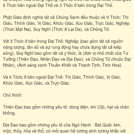
6 Thức bên ngoài Đại Thể và 3 Thức ở bên trong Đại Thể.
Phật Giáo định nghĩa tất cả Chúng Sanh đều thuộc về 9 Thức: Thị
Giác, Thính Giác, Vị Giác, Khứu Giác, Xúc Giác, Trực Giác, Nghiệp
(Thức Mạt Na), Suy Nghĩ (Thức A Lại Da), và Chủng Tử.
Với 3 Thức ở bên trong Đại Thể: Nghiệp (bao gồm tất cả nguồn
năng lượng, tần số và sự rung động hay chứa đựng tất cả kiếp
sống), Suy Nghĩ bao gồm tất cả ý thức, là (đơn vị nhỏ nhất của Tư
Tưởng (Thiên Đạo, Nhân Đạo và Địa Đạo), và Chủng Tử (thuộc Đại
Nhân), (Ánh sáng xanh Thuần Khiết và Thanh Tịnh, Tinh Hoa).
Và 6 Thức ở bên ngoài Đại Thể: Thị Giác, Thính Giác, Vị Giác,
Khứu Giác, Xúc Giác, và Trực Giác.
Chú thích:
Thiên Đạo bao gồm những yếu tố: dòng điện, khí (Qi), hạt và chân
không.
Địa Đạo bao gồm những yếu tố của Ngũ Hành - Bát Quái: kim,
mộc, thủy, hỏa và thổ, có mối quan hệ tương sinh tương khắc với