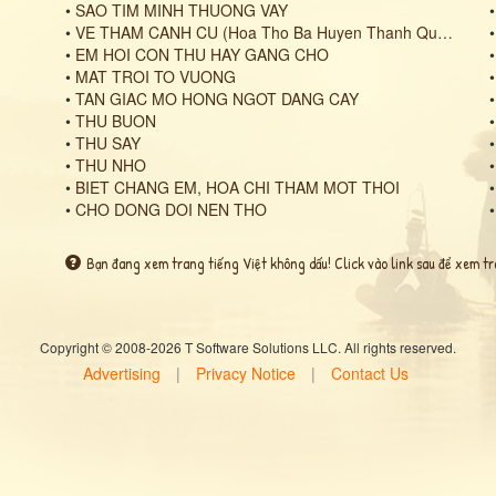
•
SAO TIM MINH THUONG VAY
•
VE THAM CANH CU (Hoa Tho Ba Huyen Thanh Quan)
•
EM HOI CON THU HAY GANG CHO
•
MAT TROI TO VUONG
•
TAN GIAC MO HONG NGOT DANG CAY
•
THU BUON
•
THU SAY
•
THU NHO
•
BIET CHANG EM, HOA CHI THAM MOT THOI
•
CHO DONG DOI NEN THO
Bạn đang xem trang tiếng Việt không dấu! Click vào link sau để xem tr
Copyright © 2008-2026 T Software Solutions LLC. All rights reserved.
Advertising
|
Privacy Notice
|
Contact Us