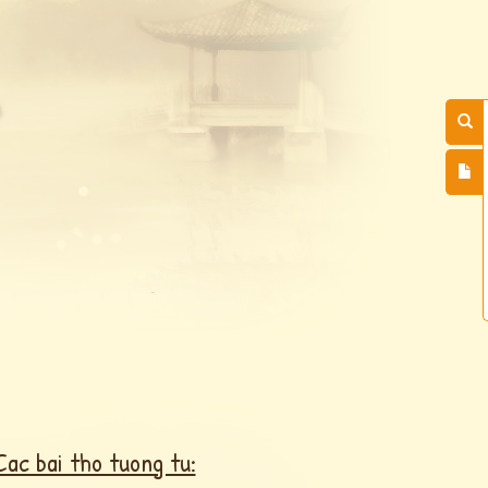
Cac bai tho tuong tu: