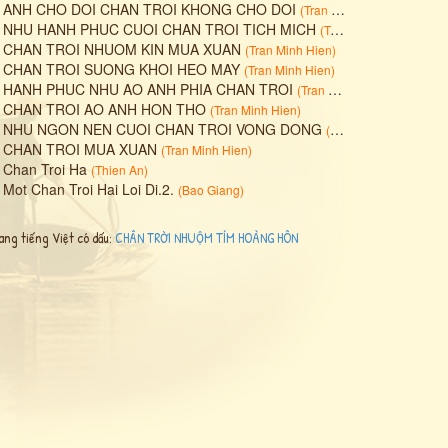
•
ANH CHO DOI CHAN TROI KHONG CHO DOI
(
Tran Minh Hien
)
•
NHU HANH PHUC CUOI CHAN TROI TICH MICH
(
Tran Minh Hien
)
•
CHAN TROI NHUOM KIN MUA XUAN
(
Tran Minh Hien
)
•
CHAN TROI SUONG KHOI HEO MAY
(
Tran Minh Hien
)
•
HANH PHUC NHU AO ANH PHIA CHAN TROI
(
Tran Minh Hien
)
•
CHAN TROI AO ANH HON THO
(
Tran Minh Hien
)
•
NHU NGON NEN CUOI CHAN TROI VONG DONG
(
Tran Minh Hien
)
•
CHAN TROI MUA XUAN
(
Tran Minh Hien
)
•
Chan Troi Ha
(
Thien An
)
•
Mot Chan Troi Hai Loi Di.2.
(
Bao Giang
)
ang tiếng Việt có dấu:
CHÂN TRỜI NHUỘM TÍM HOÀNG HÔN