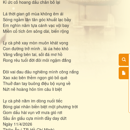
Kí ức cỏ hoang dấu chân bỏ lại
Lá thời gian gõ mùa không êm ái
Sóng ngầm lăn tăn góc khuất lạc bầy
Em nghìn năm tựa cánh vạc vội bay
Miền cổ tích ôm sông dài, biển rộng
Ly cà phê xay mòn muôn khát vọng
Con đường trở mình , lá úa héo khô
Văng vẳng bên tai, sỏi đá mơ hồ
Rong rêu tuổi đời đôi môi ngậm đắng
Đôi vai đau đâu nghiêng mình cõng nắng
Xao xác bên thềm ngọn gió bỏ quê
Thuở đan tay buông điệu bộ vụng về
Nứt nẻ hoàng hôn tím câu li biệt
Ly cà phê nằm im dòng nuối tiếc
Bóng giai nhân biền biệt một phương trời
Gom dấu hài vụn vỡ mưa gió rơi
Sầu ẩn giấu cựa mình đầy day dứt
Ngày 11/4/2026
Thiên Ân ( TP. Hồ Chí Minh)