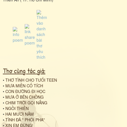
Thơ cùng tác giả:
•
THƠ TÌNH CHO TƯỔI TEEN
•
MƯA MIỀN CỔ TÍCH
•
CON ĐƯỜNG ĐI HỌC
•
MƯA Ở BÊN CHỒNG
•
CHIM TRỜI GỌI NẮNG
•
NGỒI THIỀN
•
HAI MƯƠI NĂM
•
TÌNH ĐÃ " PHÔI PHA"
•
XIN EM ĐỪNG!