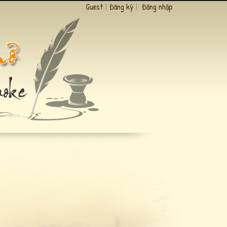
Guest
|
Đăng ký
|
Đăng nhập