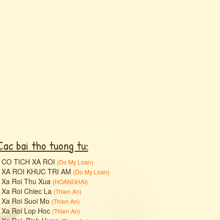
Cac bai tho tuong tu:
•
CO TICH XA ROI
(
Do My Loan
)
•
XA ROI KHUC TRI AM
(
Do My Loan
)
•
Xa Roi Thu Xua
(
HOANGHAI
)
•
Xa Roi Chiec La
(
Thien An
)
•
Xa Roi Suoi Mo
(
Thien An
)
•
Xa Roi Lop Hoc
(
Thien An
)