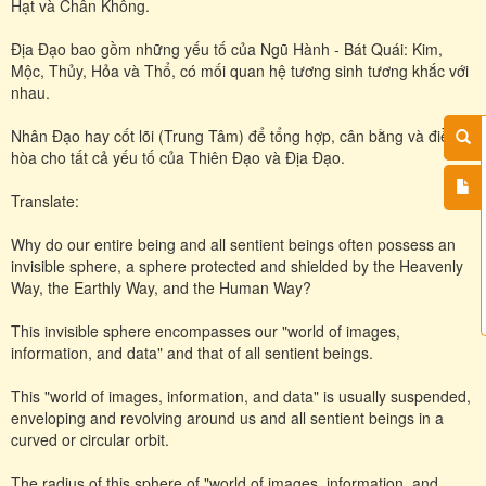
Hạt và Chân Không.
Địa Đạo bao gồm những yếu tố của Ngũ Hành - Bát Quái: Kim,
Mộc, Thủy, Hỏa và Thổ, có mối quan hệ tương sinh tương khắc với
nhau.
Nhân Đạo hay cốt lõi (Trung Tâm) để tổng hợp, cân bằng và điều
hòa cho tất cả yếu tố của Thiên Đạo và Địa Đạo.
Translate:
Why do our entire being and all sentient beings often possess an
invisible sphere, a sphere protected and shielded by the Heavenly
Way, the Earthly Way, and the Human Way?
This invisible sphere encompasses our "world of images,
information, and data" and that of all sentient beings.
This "world of images, information, and data" is usually suspended,
enveloping and revolving around us and all sentient beings in a
curved or circular orbit.
The radius of this sphere of "world of images, information, and