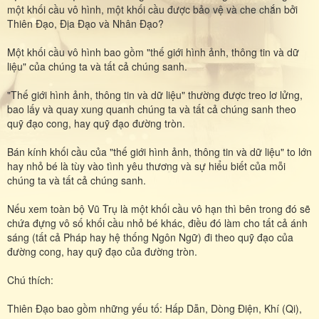
một khối cầu vô hình, một khối cầu được bảo vệ và che chắn bởi
Thiên Đạo, Địa Đạo và Nhân Đạo?
Một khối cầu vô hình bao gồm "thế giới hình ảnh, thông tin và dữ
liệu" của chúng ta và tất cả chúng sanh.
"Thế giới hình ảnh, thông tin và dữ liệu" thường được treo lơ lửng,
bao lấy và quay xung quanh chúng ta và tất cả chúng sanh theo
quỹ đạo cong, hay quỹ đạo đường tròn.
Bán kính khối cầu của "thế giới hình ảnh, thông tin và dữ liệu" to lớn
hay nhỏ bé là tùy vào tình yêu thương và sự hiểu biết của mỗi
chúng ta và tất cả chúng sanh.
Nếu xem toàn bộ Vũ Trụ là một khối cầu vô hạn thì bên trong đó sẽ
chứa đựng vô số khối cầu nhỏ bé khác, điều đó làm cho tất cả ánh
sáng (tất cả Pháp hay hệ thống Ngôn Ngữ) đi theo quỹ đạo của
đường cong, hay quỹ đạo của đường tròn.
Chú thích:
Thiên Đạo bao gồm những yếu tố: Hấp Dẫn, Dòng Điện, Khí (Qi),