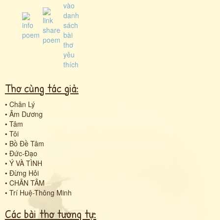
Thơ cùng tác giả:
•
Chân Lý
•
Âm Dương
•
Tâm
•
Tôi
•
Bồ Đề Tâm
•
Đức-Đạo
•
Ý VÀ TÌNH
•
Đừng Hỏi
•
CHÂN TÂM
•
Trí Huệ-Thông Minh
Các bài thơ tương tự: