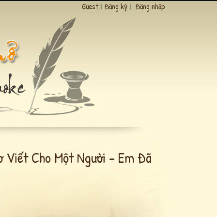
Guest
|
Đăng ký
|
Đăng nhập
ơ Viết Cho Một Người - Em Đã