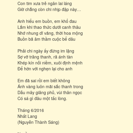
Con tim xưa trẻ ngân lai láng
Giờ chẳng còn chi nhịp đập này…
Anh hiểu em buồn, em khổ đau
Lắm khi thao thức dưới canh thâu
Nhớ nhung dĩ vãng, thời hoa mộng
Buồn bã âm thầm cuộc bể dâu
Phải chi ngày ấy đừng im lặng
Sợ vỡ trăng thanh, rã ánh tàn
Khép kín nỗi niềm, xuôi định mệnh
Để hờn với nghẹn lại cho anh
Em đã sai rồi em biết không
Ánh vàng luôn mãi sắc thanh trong
Dẫu mây giăng phủ, vùi thân ngọc
Có sá gì đâu một tấc lòng.
Tháng 6/2016
Nhất Lang
(Nguyễn Thành Sáng)