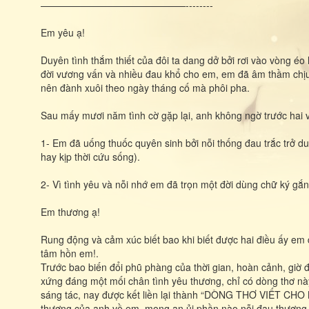
———————————————--------
Em yêu ạ!
Duyên tình thắm thiết của đôi ta dang dở bởi rơi vào vòng éo 
đời vương vấn và nhiều đau khổ cho em, em đã âm thầm chịu
nên đành xuôi theo ngày tháng cố mà phôi pha.
Sau mấy mươi năm tình cờ gặp lại, anh không ngờ trước hai v
1- Em đã uống thuốc quyên sinh bởi nỗi thống đau trắc trở 
hay kịp thời cứu sống).
2- Vì tình yêu và nỗi nhớ em đã trọn một đời dùng chữ ký gắn
Em thương ạ!
Rung động và cảm xúc biết bao khi biết được hai điều ấy em
tâm hồn em!.
Trước bao biến đổi phũ phàng của thời gian, hoàn cảnh, giờ 
xứng đáng một mối chân tình yêu thương, chỉ có dòng thơ n
sáng tác, nay được kết liền lại thành “DÒNG THƠ VIẾT CHO
thương của anh về em, mong an ủi phần nào nỗi đau thương