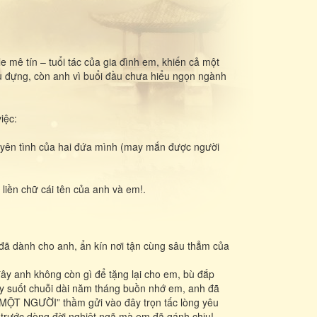
le mê tín – tuổi tác của gia đình em, khiến cả một
 đựng, còn anh vì buổi đầu chưa hiểu ngọn ngành
iệc:
duyên tình của hai đứa mình (may mắn được người
 liền chữ cái tên của anh và em!.
 đã dành cho anh, ẩn kín nơi tận cùng sâu thẳm của
đây anh không còn gì để tặng lại cho em, bù đắp
ày suốt chuỗi dài năm tháng buồn nhớ em, anh đã
 MỘT NGƯỜI” thầm gửi vào đây trọn tấc lòng yêu
 trước dòng đời nghiệt ngã mà em đã gánh chịu!…