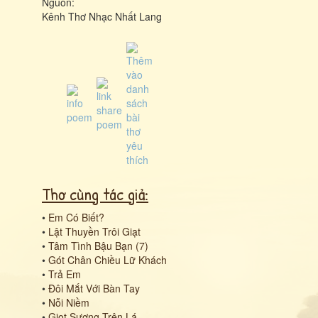
Nguồn:
Kênh Thơ Nhạc Nhất Lang
Thơ cùng tác giả:
•
Em Có Biết?
•
Lật Thuyền Trôi Giạt
•
Tâm Tình Bậu Bạn (7)
•
Gót Chân Chiều Lữ Khách
•
Trả Em
•
Đôi Mắt Với Bàn Tay
•
Nỗi Niềm
•
Giọt Sương Trên Lá