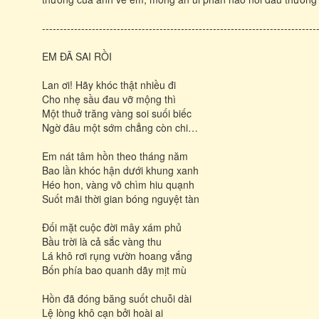
-----------------------------------------------------------------------------
EM ĐÃ SAI RỒI
Lan ơi! Hãy khóc thật nhiều đi
Cho nhẹ sầu đau vỡ mộng thì
Một thuở trăng vàng soi suối biếc
Ngờ đâu một sớm chẳng còn chi…
Em nát tâm hồn theo tháng năm
Bao lần khóc hận dưới khung xanh
Héo hon, vàng võ chìm hiu quạnh
Suốt mãi thời gian bóng nguyệt tàn
Đối mặt cuộc đời mây xám phủ
Bầu trời là cả sắc vàng thu
Lá khô rơi rụng vườn hoang vắng
Bốn phía bao quanh dãy mịt mù
Hồn đã đóng băng suốt chuỗi dài
Lệ lòng khô cạn bởi hoài ai