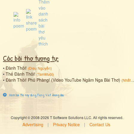
Các bài thơ tương tự:
•
Đành Thôi!
(
Diệu Nguyễn
)
•
Thế Đành Thôi!
(
TamMuội
)
•
Đành Thôi! Phũ Phàng! (Video YouTube Ngâm Nga Bài Thơ)
(
Nhất Lang (Nguyễn Thành Sáng)
Xem bai tho nay dung Tieng Viet khong dau
Copyright © 2008-2026 T Software Solutions LLC. All rights reserved.
Advertising
|
Privacy Notice
|
Contact Us