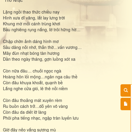
Lặng ngồi thao thức chiều nay
Hình xưa dĩ vãng, lắt lay lưng trời
Khung mờ mỏi cánh trùng khơi
Bầu nghiêng rụng nắng, lờ trôi hững hờ…
Chập chờn ảnh dáng hình mơ
Sầu dâng nỗi nhớ, thẫn thờ…vấn vương…
Mây đùn nhạt bóng tàn hương
Dần theo ngày tháng, gợn luồng xót xa
Còn nữa đâu… chuỗi ngọc ngà
Hoàng hôn lối mộng…ngân nga câu thề
Còn đâu khuya khoắt, quạnh bề
Lắng nghe cửa gió, lê thê nỗi niềm
Còn đâu thoảng mát xuyên rèm
Ru buồn cách trở…dỗ yên võ vàng
Còn đâu da diết lỡ làng
Phôi pha tiếng nhạc, ngập tràn luyến lưu
Giờ đây nẻo vắng sương mù