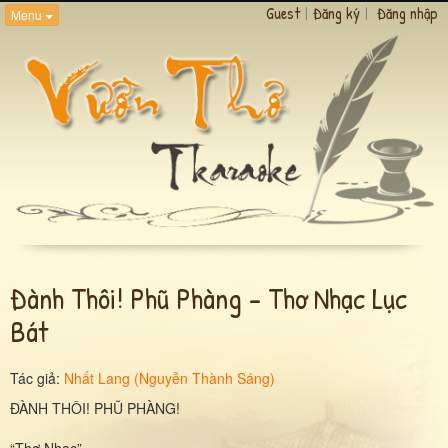
Guest
|
Đăng ký
|
Đăng nhập
Menu
Đành Thôi! Phũ Phàng - Thơ Nhạc Lục
Bát
Tác giả:
Nhất Lang (Nguyễn Thành Sáng)
ĐÀNH THÔI! PHŨ PHÀNG!
“Thơ Nhạc”