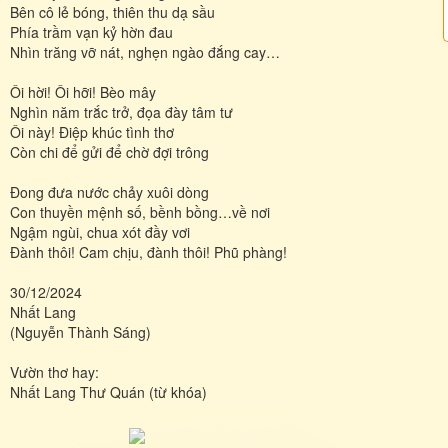
Bên cô lẻ bóng, thiên thu dạ sầu
Phía trầm vạn kỷ hờn đau
Nhìn trăng vỡ nát, nghẹn ngào đắng cay…
Ôi hời! Ôi hỡi! Bèo mây
Nghìn năm trắc trở, đọa đày tâm tư
Ôi này! Điệp khúc tình thơ
Còn chi để gửi để chờ đợi trông
Đong đưa nước chảy xuôi dòng
Con thuyền mệnh số, bềnh bồng…về nơi
Ngậm ngùi, chua xót đầy vơi
Đành thôi! Cam chịu, đành thôi! Phũ phàng!
30/12/2024
Nhất Lang
(Nguyễn Thành Sáng)
Vườn thơ hay:
Nhất Lang Thư Quán (từ khóa)