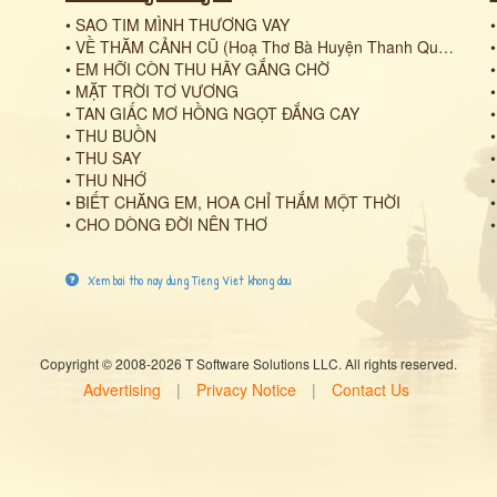
•
SAO TIM MÌNH THƯƠNG VAY
•
VỀ THĂM CẢNH CŨ (Hoạ Thơ Bà Huyện Thanh Quan)
•
EM HỠI CÒN THU HÃY GẮNG CHỜ
•
MẶT TRỜI TƠ VƯƠNG
•
TAN GIẤC MƠ HỒNG NGỌT ĐẮNG CAY
•
THU BUỒN
•
THU SAY
•
THU NHỚ
•
BIẾT CHĂNG EM, HOA CHỈ THẮM MỘT THỜI
•
CHO DÒNG ĐỜI NÊN THƠ
Xem bai tho nay dung Tieng Viet khong dau
Copyright © 2008-2026 T Software Solutions LLC. All rights reserved.
Advertising
|
Privacy Notice
|
Contact Us