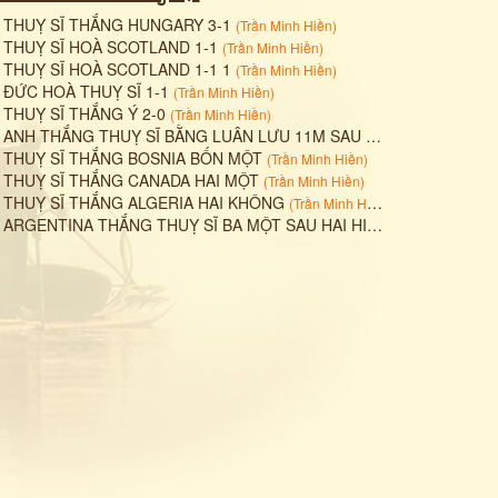
•
THUỴ SĨ THẮNG HUNGARY 3-1
(
Trần Minh Hiền
)
•
THUỴ SĨ HOÀ SCOTLAND 1-1
(
Trần Minh Hiền
)
•
THUỴ SĨ HOÀ SCOTLAND 1-1 1
(
Trần Minh Hiền
)
•
ĐỨC HOÀ THUỴ SĨ 1-1
(
Trần Minh Hiền
)
•
THUỴ SĨ THẮNG Ý 2-0
(
Trần Minh Hiền
)
•
ANH THẮNG THUỴ SĨ BẰNG LUÂN LƯU 11M SAU KHI HOÀ HAI HIỆP CHÍNH HIỆP PHỤ 1-1
•
THUỴ SĨ THẮNG BOSNIA BỐN MỘT
(
Trần Minh Hiền
)
•
THUỴ SĨ THẮNG CANADA HAI MỘT
(
Trần Minh Hiền
)
•
THUỴ SĨ THẮNG ALGERIA HAI KHÔNG
(
Trần Minh Hiền
)
•
ARGENTINA THẮNG THUỴ SĨ BA MỘT SAU HAI HIỆP PHỤ
(
Trần Minh 