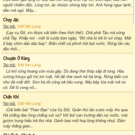
người nhiễm độc. Lòng trơ, ác nhược chúng bày trơ. Anh hùng ngục lạnh,
dân mê ngủ. Mây...
Chạy Jặc
Tác giả:
Đất Văn Lang
(Lạy cụ Đồ, xin được cải biên theo thời thế!). Chả phải Tàu mà cũng
chả Tây. Khắp nơi - một lũ cướp ban ngày. "Bỏ nhà lũ trẻ lơ xơ chạy. Mất
ổ bầy chim dáo dác bay". Biển chết cá phình hôi bọt nước. Rừng tàn rác
độc thối...
Chuyện Ở Rừng
Tác giả:
Đất Văn Lang
Lũ khỉ rừng hoang còn múa gậy. Dù đang thoi thóp sắp đi tong. Hầu
vương khuỵu gối trơ trơ mặt. Hổ đế nhe nanh hể hả lòng. Rừng biển coi
như đà mất đứt. Sơn hà rồi cũng sẽ tiêu vong. Nếu bầy lừa mải mê no
cỏ. Để lũ vong nô...
Chấn Khí
Tác giả:
Đất Văn Lang
(Cải biên bài "Than Đạo" của Cụ Đồ). Quân thù láo xược mấy thu qua.
Há chẳng đau lòng chẳng xót xa? Vót bút can trường đền nợ nước, mài
gươm trung hiếu trả thù nhà. Gánh bao mối hoạ lòng không nhụt. Đâm
mấy thằng gian...