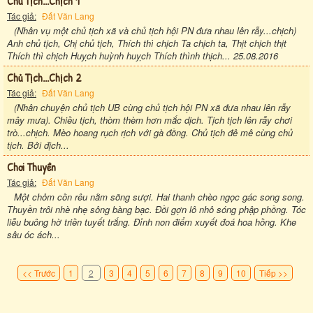
Chủ Tịch...chịch 1
Tác giả:
Đất Văn Lang
(Nhân vụ một chủ tịch xã và chủ tịch hội PN đưa nhau lên rẫy...chịch)
Anh chủ tịch, Chị chủ tịch, Thích thì chịch Ta chịch ta, Thịt chịch thịt
Thích thì chịch Huỵch huỳnh huỵch Thích thình thịch... 25.08.2016
Chủ Tịch...chịch 2
Tác giả:
Đất Văn Lang
(Nhân chuyện chủ tịch UB cùng chủ tịch hội PN xã đưa nhau lên rẫy
mây mưa). Chiều tịch, thòm thèm hơn mắc dịch. Tịch tịch lên rẫy chơi
trò...chịch. Mèo hoang rụch rịch với gà đồng. Chủ tịch đê mê cùng chủ
tịch. Bởi địch...
Chơi Thuyền
Tác giả:
Đất Văn Lang
Một chỏm cồn rêu nằm sõng sượi. Hai thanh chèo ngọc gác song song.
Thuyền trôi nhè nhẹ sông bàng bạc. Đồi gợn lô nhô sóng phập phồng. Tóc
liễu buông hờ triền tuyết trắng. Đỉnh non điểm xuyết đoá hoa hồng. Khe
sâu óc ách...
<< Trước
1
2
3
4
5
6
7
8
9
10
Tiếp >>