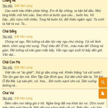
Chẳng Hề
Tác giả:
Đất Văn Lang
Cau xanh trầu thắm pháo hồng. Em đi lấy chồng, ta hận bể dâu. Nhủ
lòng khắc mối hờn sâu. Sao nhìn ai bước qua cầu... buồn hiu. Vô
hầy...dốc rượu mỗi chiều. Tung hê buồn tủi, đốt thiêu ngậm ngùi. Ta cười
ta hát ta vui. Ta...
Chửi Đổng
Tác giả:
Đất Văn Lang
Chúng nó ngu. Rồi tưởng cả dân tộc này ngu như chúng. Cá nổi lềnh
bềnh, chim rụng như sung. Thuỷ triều đỏ! Ô hô...màu máu đỏ! Chúng nó
gian. Rồi tưởng cả trần gian mắc bẫy. Vẫn ngu ngơ suốt từ bấy đến giờ.
Vẫn dại...
Chửi Con Ma
Tác giả:
Đất Văn Lang
Việt tân nó "ác ghê!". Xúi gì dân cũng mê. Khiến thằng "cá với nước".
Tức lộn gan lộn mề. Đón Tập Cận Bình qua. Xúi dân chửi dân la. Tới khi
Ô Bà Má. Lại séo-phì, cờ, hoa... Đòi nước sạch cho cá. Dân xuống
đường tá...
Chơi Vơi
Tác giả:
Đất Văn Lang
Đêm nằm mơ tiếng gió ơ hờ. Nghe lòng đất mẹ khóc bơ vơ. Chín mươi
triệu đứa ngồi lặng lẽ. Một dải non sông chết vật vờ. Biển độc, xác hồn