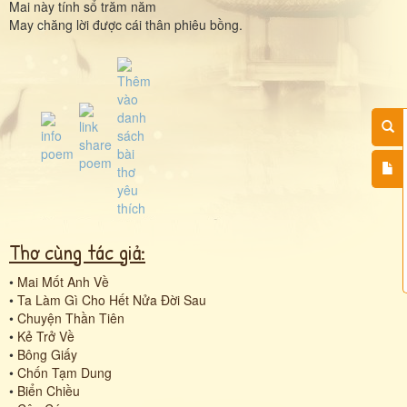
Mai này tính sổ trăm năm
May chăng lời được cái thân phiêu bồng.
Thơ cùng tác giả:
•
Mai Mốt Anh Về
•
Ta Làm Gì Cho Hết Nửa Đời Sau
•
Chuyện Thần Tiên
•
Kẻ Trở Về
•
Bông Giấy
•
Chốn Tạm Dung
•
Biển Chiều