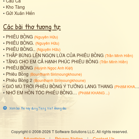
•
Câu Cá
•
Kho Tàng
•
Gửi Xuân Hiến
Các bài thơ tương tự:
•
PHIÊU BỒNG
(
Nguyên Hữu
)
•
PHIÊU BỒNG.
(
Nguyên Hữu
)
•
PHIÊU BỒNG..
(
Nguyên Hữu
)
•
THẮP BỪNG LÊN NGỌN LỬA CỦA PHIÊU BỒNG
(
Trần Minh Hiền
)
•
TẶNG CHO EM CẢ HẠNH PHÚC PHIÊU BỒNG
(
Trần Minh Hiền
)
•
PHIÊU BỒNG
(
Huỳnh Ngọc Anh Kiệt
)
•
Phiêu Bồng
(
Bounthanh Sirimoungkhoune
)
•
Phiêu Bồng 2
(
Bounthanh Sirimoungkhoune
)
•
GIÓ MÙ TRỜI PHIÊU BỒNG Ý TƯỞNG LANG THANG
(
PHẠM KHANG
•
NHỚ EM HỒN TÓC PHIÊU BỒNG…
(
PHẠM KHANG ...
)
Xem bai tho nay dung Tieng Viet khong dau
Copyright © 2008-2026 T Software Solutions LLC. All rights reserved.
Advertising
|
Privacy Notice
|
Contact Us