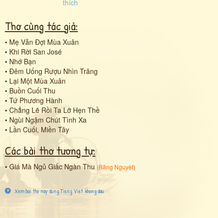
Thơ cùng tác giả:
•
Mẹ Vẫn Đợi Mùa Xuân
•
Khi Rời San José
•
Nhớ Bạn
•
Đêm Uống Rượu Nhìn Trăng
•
Lại Một Mùa Xuân
•
Buồn Cuối Thu
•
Tứ Phương Hành
•
Chẳng Lẽ Rồi Ta Lỡ Hẹn Thề
•
Ngùi Ngậm Chút Tình Xa
•
Lần Cuối, Miền Tây
Các bài thơ tương tự:
•
Giá Mà Ngủ Giấc Ngàn Thu
(
Băng Nguyệt
)
Xem bai tho nay dung Tieng Viet khong dau