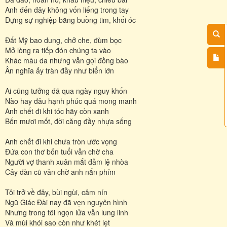
Anh đến đây không vốn liếng trong tay
Dựng sự nghiệp bằng buồng tim, khối óc
Ðất Mỹ bao dung, chở che, đùm bọc
Mở lòng ra tiếp đón chúng ta vào
Khác màu da nhưng vẫn gọi đồng bào
Ân nghĩa ấy tràn đầy như biển lớn
Ai cũng tưởng đã qua ngày nguy khốn
Nào hay đâu hạnh phúc quá mong manh
Anh chết đi khi tóc hãy còn xanh
Bốn mươi mốt, đời căng đầy nhựa sống
Anh chết đi khi chưa tròn ước vọng
Ðứa con thơ bốn tuổi vẫn chờ cha
Người vợ thanh xuân mắt đẫm lệ nhòa
Cây đàn cũ vẫn chờ anh nắn phím
Tôi trở về đây, bùi ngùi, câm nín
Ngũ Giác Ðài nay đã vẹn nguyên hình
Nhưng trong tôi ngọn lửa vẫn lung linh
Và mùi khói sao còn như khét lẹt