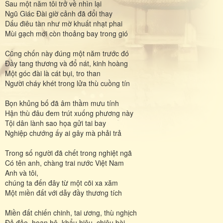
Sau một năm tôi trở về nhìn lại
Ngũ Giác Ðài giờ cảnh đã đổi thay
Dấu điêu tàn như mờ khuất nhạt phai
Mùi gạch mới còn thoảng bay trong gió
Cũng chốn này đúng một năm trước đó
Ðầy tang thương và đổ nát, kinh hoàng
Một góc đài là cát bụi, tro than
Người cháy khét trong lửa thù cuồng tín
Bọn khủng bố đã âm thầm mưu tính
Hận thù đâu đem trút xuống phương này
Tội dân lành sao họa gửi tai bay
Nghiệp chướng ấy ai gây mà phải trả
Trong số người đã chết trong nghiệt ngã
Có tên anh, chàng trai nước Việt Nam
Anh và tôi,
chúng ta đến đây từ một cõi xa xăm
Một miền đất với dẫy đầy thương tích
Miền đất chiến chinh, tai ương, thù nghịch
Ðả đảo, hoan hô, khẩu hiệu, chiêu bài