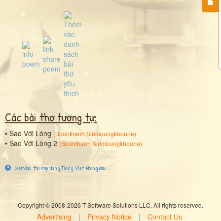
Các bài thơ tương tự:
•
Sao Với Lòng
(
Bounthanh Sirimoungkhoune
)
•
Sao Với Lòng 2
(
Bounthanh Sirimoungkhoune
)
Xem bai tho nay dung Tieng Viet khong dau
Copyright © 2008-2026 T Software Solutions LLC. All rights reserved.
Advertising
|
Privacy Notice
|
Contact Us