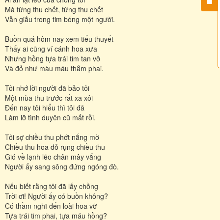
Mà từng thu chết, từng thu chết
Vẫn giấu trong tim bóng một người.
Buồn quá hôm nay xem tiểu thuyết
Thấy ai cũng ví cánh hoa xưa
Nhưng hồng tựa trái tim tan vỡ
Và đỏ như màu máu thắm phai.
Tôi nhớ lời người đã bảo tôi
Một mùa thu trước rất xa xôi
Đến nay tôi hiểu thì tôi đã
Làm lỡ tình duyên cũ mất rồi.
Tôi sợ chiều thu phớt nắng mờ
Chiều thu hoa đỏ rụng chiều thu
Gió về lạnh lẽo chân mây vắng
Người ấy sang sông đứng ngóng đò.
Nếu biết rằng tôi đã lấy chồng
Trời ơi! Người ấy có buồn không?
Có thầm nghĩ đến loài hoa vỡ
Tựa trái tim phai, tựa máu hồng?