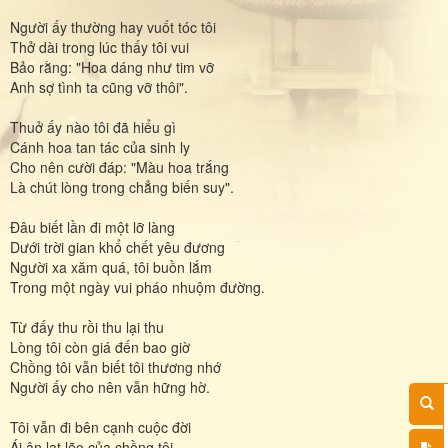
Người ấy thường hay vuốt tóc tôi
Thở dài trong lúc thấy tôi vui
Bảo rằng: "Hoa dáng như tim vỡ
Anh sợ tình ta cũng vỡ thôi".
Thuở ấy nào tôi đã hiểu gì
Cánh hoa tan tác của sinh ly
Cho nên cười đáp: "Màu hoa trắng
Là chút lòng trong chẳng biến suy".
Đâu biết lần đi một lỡ làng
Dưới trời gian khổ chết yêu đương
Người xa xăm quá, tôi buồn lắm
Trong một ngày vui pháo nhuộm đường.
Từ đấy thu rồi thu lại thu
Lòng tôi còn giá đến bao giờ
Chồng tôi vẫn biết tôi thương nhớ
Người ấy cho nên vẫn hững hờ.
Tôi vẫn đi bên cạnh cuộc đời
Ái ân lạt lẽo của chồng tôi