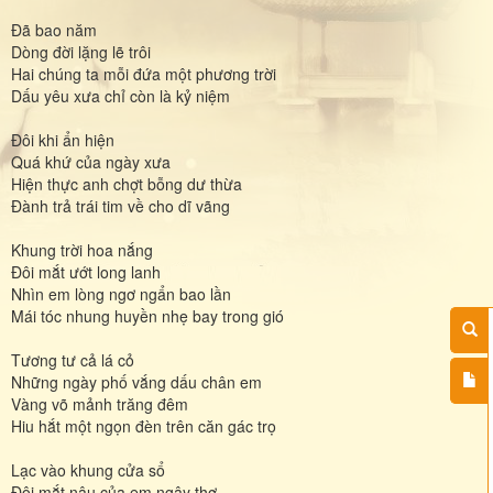
Đã bao năm
Dòng đời lặng lẽ trôi
Hai chúng ta mỗi đứa một phương trời
Dấu yêu xưa chỉ còn là kỷ niệm
Đôi khi ẩn hiện
Quá khứ của ngày xưa
Hiện thực anh chợt bỗng dư thừa
Đành trả trái tim về cho dĩ vãng
Khung trời hoa nắng
Đôi mắt ướt long lanh
Nhìn em lòng ngơ ngẩn bao lần
Mái tóc nhung huyền nhẹ bay trong gió
Tương tư cả lá cỏ
Những ngày phố vắng dấu chân em
Vàng võ mảnh trăng đêm
Hiu hắt một ngọn đèn trên căn gác trọ
Lạc vào khung cửa sổ
Đôi mắt nâu của em ngây thơ