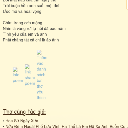
Trói buộc hồn anh suốt một đời
Ước mơ và hoài vọng
Chìm trong cơn mộng
Nhìn lá vàng rơi tự hỏi đã bao năm
Tình yêu của em và anh
Phải chăng tất cả chỉ là ảo ảnh
Thơ cùng tác giả:
•
Hoa Sứ Ngày Xưa
•
Nửa Đêm Ngoài Phố Lưu Vĩnh Hạ Thế Là Em Đã Xa Anh Buồn Con Phố Nhỏ Mà Lần Bước Quen Giọt Sầu Chưa Đặt Được Tên Đoạn Đường Chưa Hết Đã Quên Đoạn Đường Bỗng Dưng Tự Thấy Nhói Lòng Bước Nhân Thế Lạc