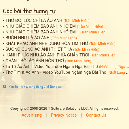
Các bài thơ tương tự:
•
THƠ ĐÔI LÚC CHỈ LÀ ẢO ÀNH
(
Trần Minh Hiền
)
•
NHƯ GIẤC CHIÊM BAO ANH NHỚ EM
(
Trần Minh Hiền
)
•
NHƯ GIẤC CHIÊM BAO ANH NHỚ EM 1
(
Trần Minh Hiền
)
•
BUỒN NHƯ LÀ ẢO ẢNH
(
Trần Minh Hiền
)
•
KHÁT KHAO ANH NHÉ DUNG HÒA TIM THƠ
(
Trần Minh Hiền
)
•
SƯƠNG CÙNG ẢO ẢNH THIẾT THA
(
Trần Minh Hiền
)
•
HẠNH PHÚC NHƯ ẢO ẢNH PHÍA CHÂN TRỜI
(
Trần Minh Hiền
)
•
CHÂN TRỜI ẢO ẢNH HỒN THƠ
(
Trần Minh Hiền
)
•
Tạ Từ Ảo Ảnh - Video YouTube Ngâm Nga Bài Thơ
(
Nhất Lang (Nguyễn Thành Sáng)
•
Thơ Tim & Ảo Ảnh - Video YouTube Ngâm Nga Bài Thơ
(
Nhất Lang (Nguyễn Thành Sáng)
Xem bai tho nay dung Tieng Viet khong dau
Copyright © 2008-2026 T Software Solutions LLC. All rights reserved.
Advertising
|
Privacy Notice
|
Contact Us