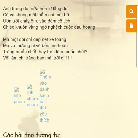
Ánh trăng đó, nửa hồn lơ lẳng đó
Có và không môi thắm chỉ một bờ
Ươn ướt chảy êm, vào đêm cô tịch
Chiếc khuôn vàng ngờ nghệch cuộc đau hoang
Mà một đời chỉ đẹp nét xé toang
Mà vô thường ai vẽ bến mê hoan
Trăng muốn chết, hay trời đêm muốn chết?
Vội làm chi trăng bạc mái trời ơi ! ! !
Các bài thơ tương tự: