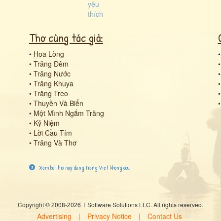
Thơ cùng tác giả:
•
Hoa Lòng
•
Trăng Đêm
•
Trăng Nước
•
Trăng Khuya
•
Trăng Treo
•
Thuyền Và Biển
•
Một Mình Ngắm Trăng
•
Kỷ Niệm
•
Lời Cầu Tím
•
Trăng Và Thơ
Xem bai tho nay dung Tieng Viet khong dau
Copyright © 2008-2026 T Software Solutions LLC. All rights reserved.
Advertising
|
Privacy Notice
|
Contact Us