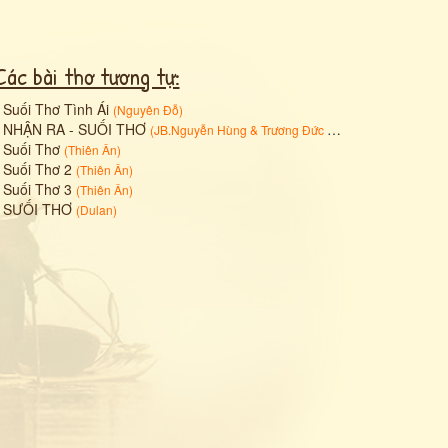
Các bài thơ tương tự:
•
Suối Thơ Tình Ái
(
Nguyên Đỗ
)
•
NHẬN RA - SUỐI THƠ
(
JB.Nguyễn Hùng
&
Trương Đức Hạnh
)
•
Suối Thơ
(
Thiên Ân
)
•
Suối Thơ 2
(
Thiên Ân
)
•
Suối Thơ 3
(
Thiên Ân
)
•
SƯỐI THƠ
(
Dulan
)