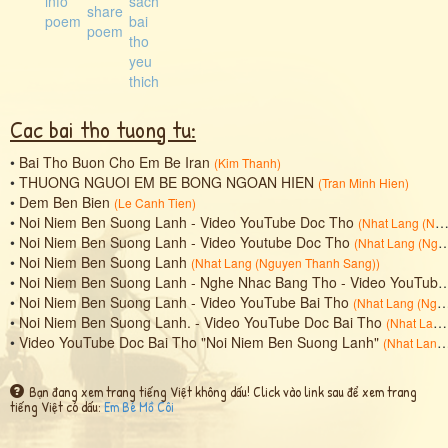
Cac bai tho tuong tu:
•
Bai Tho Buon Cho Em Be Iran
(
Kim Thanh
)
•
THUONG NGUOI EM BE BONG NGOAN HIEN
(
Tran Minh Hien
)
•
Dem Ben Bien
(
Le Canh Tien
)
•
Noi Niem Ben Suong Lanh - Video YouTube Doc Tho
(
Nhat Lang (Nguyen Thanh Sang)
•
Noi Niem Ben Suong Lanh - Video Youtube Doc Tho
(
Nhat Lang (Nguyen Thanh Sang)
•
Noi Niem Ben Suong Lanh
(
Nhat Lang (Nguyen Thanh Sang)
)
•
Noi Niem Ben Suong Lanh - Nghe Nhac Bang Tho - Video YouTube Bai Tho
•
Noi Niem Ben Suong Lanh - Video YouTube Bai Tho
(
Nhat Lang (Nguyen Thanh Sang)
•
Noi Niem Ben Suong Lanh. - Video YouTube Doc Bai Tho
(
Nhat Lang (Nguyen Thanh Sang)
•
Video YouTube Doc Bai Tho "Noi Niem Ben Suong Lanh"
(
Nhat Lang (Nguyen Thanh Sang)
Bạn đang xem trang tiếng Việt không dấu! Click vào link sau để xem trang
tiếng Việt có dấu:
Em Bé Mồ Côi