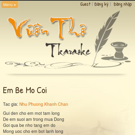
Guest
|
Đăng ký
|
Đăng nhập
Menu
Em Be Mo Coi
Tac gia:
Nhu Phuong Khanh Chan
Gui den cho em mot tam long
De em suoi am trong mua Dong
Goi qua be nho tang em do
Mong uoc cho em bot lanh long