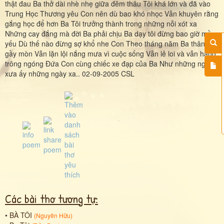
thật đau Ba thở dài nhè nhẹ giữa đêm thâu Tôi khá lớn và đã vào
Trung Học Thương yêu Con nên dù bao khó nhọc Vẫn khuyên rằng
gắng học để hơn Ba Tôi trưởng thành trong những nỗi xót xa
Những cay đắng mà đời Ba phải chịu Ba dạy tôi đừng bao giờ mềm
yếu Dù thế nào đừng sợ khổ nhe Con Theo tháng năm Ba thân xác
gầy mòn Vẫn lặn lội nắng mưa vì cuộc sống Vẫn lẻ loi và vẫn hằng
trông ngóng Đứa Con cùng chiếc xe đạp của Ba Như những ngày
xưa ấy những ngày xa.. 02-09-2005 CSL
Các bài thơ tương tự:
•
BÀ TÔI
(
Nguyên Hữu
)