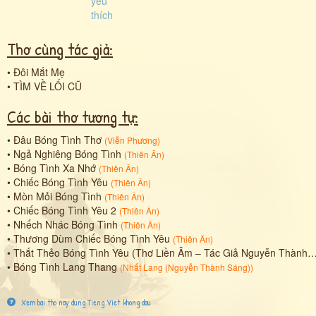
Thơ cùng tác giả:
•
Đôi Mắt Mẹ
•
TÌM VỀ LỐI CŨ
Các bài thơ tương tự:
•
Đâu Bóng Tình Thơ
(
Viễn Phương
)
•
Ngả Nghiêng Bóng Tình
(
Thiên Ân
)
•
Bóng Tình Xa Nhớ
(
Thiên Ân
)
•
Chiếc Bóng Tình Yêu
(
Thiên Ân
)
•
Mòn Mỏi Bóng Tình
(
Thiên Ân
)
•
Chiếc Bóng Tình Yêu 2
(
Thiên Ân
)
•
Nhếch Nhác Bóng Tình
(
Thiên Ân
)
•
Thương Dùm Chiếc Bóng Tình Yêu
(
Thiên Ân
)
•
Thắt Thẻo Bóng Tình Yêu (Thơ Liền Âm – Tác Giả Nguyễn Thành Sáng)
•
Bóng Tình Lang Thang
(
Nhất Lang (Nguyễn Thành Sáng)
)
Xem bai tho nay dung Tieng Viet khong dau