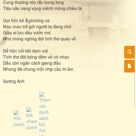
Cung thương réo rắc trong lòng
Tiêu sầu vang vọng mênh mông chiều tà
Gọi hồn kẻ ở phương xa
Mau mau trở gót người ta đang chờ
Giày ai lưu dấu vườn mơ
Như mong ngóng đợi tình thơ quay về
Để hồn nối kết đam mê
Tình thơ đôi bóng đêm về có nhau
Dẫu còn ngăn cách giang đầu
Nhưng đà chung một nhịp cầu tri âm
Sương Anh