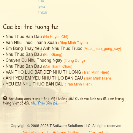
Cac bai tho tuong tu:
•
Nhu Thuo Ban Dau
(
Ha Huyen Chi
)
•
Van Nhu Thuo Thanh Xuan
(
Diep Minh Tuyen
)
•
Em Bong Thay Yeu Anh Nhu Thuo Truoc
(
Muoi_man_gung_cay
)
•
Nhu Thuo Ban Dau
(
Kim Giang
)
•
Chuyen Cu Nhu Thuong Ngay
(
Trung Dung
)
•
Nhu Thuo Ban Dau
(
Mai Thanh Chau
)
•
VAN THO LUC BAT DEP NHU THUONG
(
Tran Minh Hien
)
•
ANH YEU EM YEU NHU THUO BAN DAU
(
Tran Minh Hien
)
•
YEU EM NHU THUO BAN DAU
(
Tran Minh Hien
)
Bạn đang xem trang tiếng Việt không dấu! Click vào link sau để xem trang
tiếng Việt có dấu:
Như Thuở Ban Đầu
Copyright © 2008-2026 T Software Solutions LLC. All rights reserved.
Advertising
|
Privacy Notice
|
Contact Us