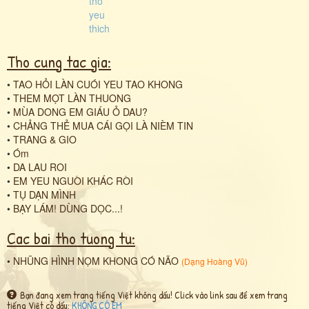
Tho cung tac gia:
•
TAO HỎI LÀN CUÓI YEU TAO KHONG
•
THEM MỌT LÀN THUONG
•
MÙA DONG EM GIÁU Ỏ DAU?
•
CHẢNG THẺ MUA CÁI GỌI LÀ NIÈM TIN
•
TRANG & GIO
•
Óm
•
DA LAU ROI
•
EM YEU NGUÒI KHÁC RÒI
•
TỤ DẠN MÌNH
•
BẠY LÁM! DÙNG DỌC...!
Cac bai tho tuong tu:
•
NHŨNG HÌNH NỌM KHONG CÓ NÃO
(
Dạng Hoàng Vũ
)
Bạn đang xem trang tiếng Việt không dấu! Click vào link sau để xem trang
tiếng Việt có dấu:
KHÔNG CÓ EM