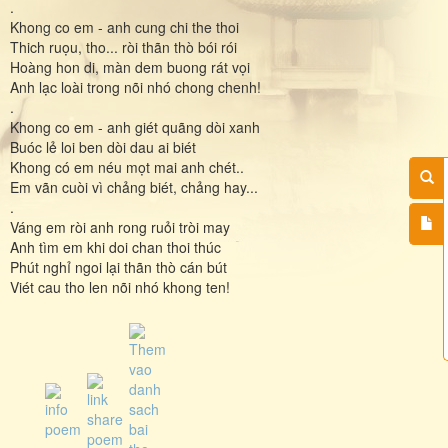
.
Khong co em - anh cung chi the thoi
Thich ruọu, tho... ròi thãn thò bói rói
Hoàng hon di, màn dem buong rát vọi
Anh lạc loài trong nõi nhó chong chenh!
.
Khong co em - anh giét quãng dòi xanh
Buóc lẻ loi ben dòi dau ai biét
Khong có em néu mọt mai anh chét..
Em vãn cuòi vì chảng biét, chảng hay...
.
Váng em ròi anh rong ruỏi tròi may
Anh tìm em khi doi chan thoi thúc
Phút nghỉ ngoi lại thãn thò cán bút
Viét cau tho len nõi nhó khong ten!