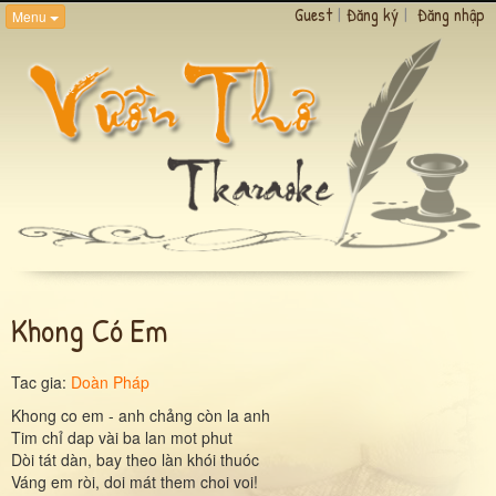
Guest
|
Đăng ký
|
Đăng nhập
Menu
Khong Có Em
Tac gia:
Doàn Pháp
Khong co em - anh chảng còn la anh
Tim chỉ dap vài ba lan mot phut
Dòi tát dàn, bay theo làn khói thuóc
Váng em ròi, doi mát them choi voi!