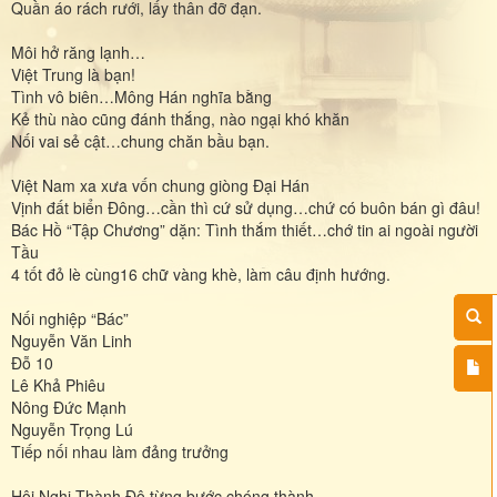
Quần áo rách rưới, lấy thân đỡ đạn.
Môi hở răng lạnh…
Việt Trung là bạn!
Tình vô biên…Mông Hán nghĩa bằng
Kẻ thù nào cũng đánh thắng, nào ngại khó khăn
Nối vai sẻ cật…chung chăn bầu bạn.
Việt Nam xa xưa vốn chung giòng Đại Hán
Vịnh đất biển Đông…cần thì cứ sử dụng…chứ có buôn bán gì đâu!
Bác Hồ “Tập Chương” dặn: Tình thắm thiết…chớ tin ai ngoài người
Tầu
4 tốt đỏ lè cùng16 chữ vàng khè, làm câu định hướng.
Nối nghiệp “Bác”
Nguyễn Văn Linh
Đỗ 10
Lê Khả Phiêu
Nông Đức Mạnh
Nguyễn Trọng Lú
Tiếp nối nhau làm đảng trưởng
Hội Nghị Thành Đô từng bước chóng thành