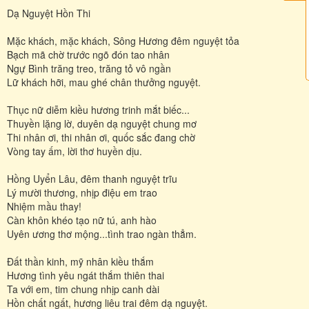
Dạ Nguyệt Hồn Thi
Mặc khách, mặc khách, Sông Hương đêm nguyệt tỏa
Bạch mã chờ trước ngõ đón tao nhân
Ngự Bình trăng treo, trăng tỏ vô ngần
Lữ khách hỡi, mau ghé chân thưởng nguyệt.
Thục nữ diễm kiều hương trinh mắt biếc...
Thuyền lặng lờ, duyên dạ nguyệt chung mơ
Thi nhân ơi, thi nhân ơi, quốc sắc đang chờ
Vòng tay ấm, lời thơ huyền dịu.
Hồng Uyển Lâu, đêm thanh nguyệt trĩu
Lý mười thương, nhịp điệu em trao
Nhiệm mầu thay!
Càn khôn khéo tạo nữ tú, anh hào
Uyên ương thơ mộng...tình trao ngàn thẳm.
Đất thần kinh, mỹ nhân kiều thắm
Hương tình yêu ngát thắm thiên thai
Ta với em, tim chung nhịp canh dài
Hồn chất ngất, hương liêu trai đêm dạ nguyệt.