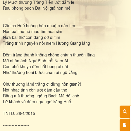
Lý Mười thương Tràng Tiền ướt đẫm lệ
Rêu phong buồn Đại Nội gió hôn mê
Câu ca Huế hoàng hôn nhuộm dần tím
Nón bài thơ nơ màu tím hoa sim
Nửa bài thơ còn dang dỡ đi tìm
Trăng trinh nguyên nỗi niềm Hương Giang lắng
Đêm trăng thanh không chòng chành thuyền lặng
Mờ nhân ảnh Ngự Bình trổi Nam Ai
Con phố khuya đèn hắt bóng ai dài
Nhớ thương hoài bước chân ai ngõ vắng
Chừ thương lắm! trăng ơi đừng hờn giận?!
Nốt nhạc tình còn ướt đẫm câu thơ
Răng mà thương ngóng Bạch Mã dõi chờ
Lữ khách về đêm ngu ngơ trăng Huế...
TNTD. 28/4/2015
------------------