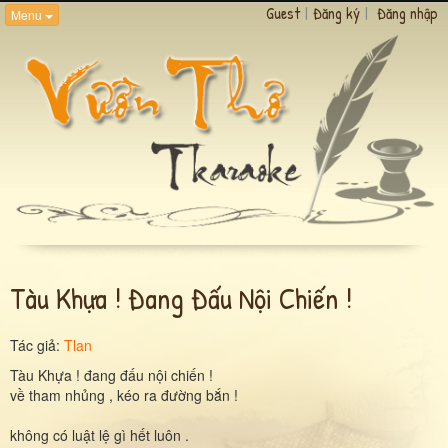
Guest
|
Đăng ký
|
Đăng nhập
Menu
Tàu Khựa ! Đang Đấu Nội Chiến !
Tác giả:
Tlan
Tàu Khựa ! đang đấu nội chiến !
về tham nhủng , kéo ra đường bắn !
không có luật lệ gì hết luôn .