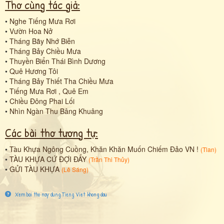
Thơ cùng tác giả:
•
Nghe Tiếng Mưa Rơi
•
Vườn Hoa Nở
•
Tháng Bãy Nhớ Biễn
•
Tháng Bảy Chiều Mưa
•
Thuyền Biển Thái Bình Dương
•
Quê Hương Tôi
•
Tháng Bảy Thiết Tha Chiều Mưa
•
Tiếng Mưa Rơi , Quê Em
•
Chiều Đông Phai Lối
•
Nhìn Ngàn Thu Bâng Khuâng
Các bài thơ tương tự:
•
Tàu Khựa Ngông Cuồng, Khăn Khăn Muốn Chiếm Đảo VN !
(
Tlan
)
•
TÀU KHỰA CỨ ĐỢI ĐẤY
(
Trần Thi Thủy
)
•
GỬI TÀU KHỰA
(
Lê Sáng
)
Xem bai tho nay dung Tieng Viet khong dau