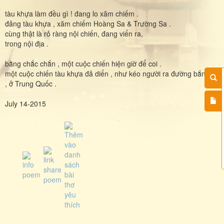
tàu khựa làm đều gì ! đang lo xăm chiếm .
đảng tàu khựa , xăm chiếm Hoàng Sa & Trường Sa .
cùng thật là rỏ ràng nội chiến, đang viển ra,
trong nội địa .
bằng chắc chắn , một cuộc chiến hiện giờ để coi .
một cuộc chiến tàu khựa đả diển , như kéo người ra đường bắn giết
, ở Trung Quốc .
July 14-2015